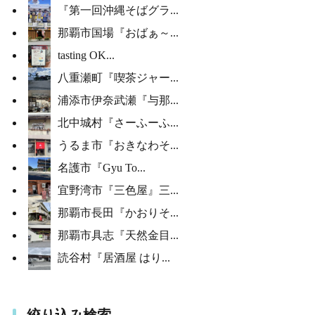
『第一回沖縄そばグラ...
那覇市国場『おばぁ～...
tasting OK...
八重瀬町『喫茶ジャー...
浦添市伊奈武瀬『与那...
北中城村『さーふーふ...
うるま市『おきなわそ...
名護市『Gyu To...
宜野湾市『三色屋』三...
那覇市長田『かおりそ...
那覇市具志『天然金目...
読谷村『居酒屋 はり...