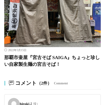
2022年5月15日
那覇市壷屋『宮古そば SAIGA』ちょっと珍し
い自家製生麺の宮古そば！
コメント
（2件）
Comment
より:
hiroki