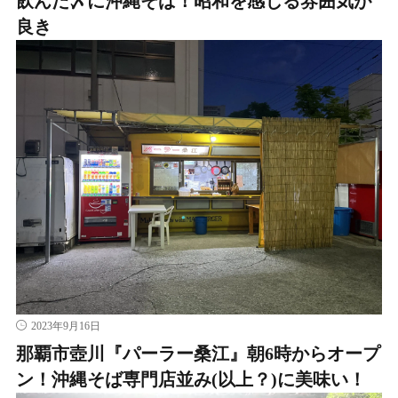
飲んだ〆に沖縄そば！昭和を感じる雰囲気が
良き
2023年9月16日
那覇市壺川『パーラー桑江』朝6時からオープ
ン！沖縄そば専門店並み(以上？)に美味い！