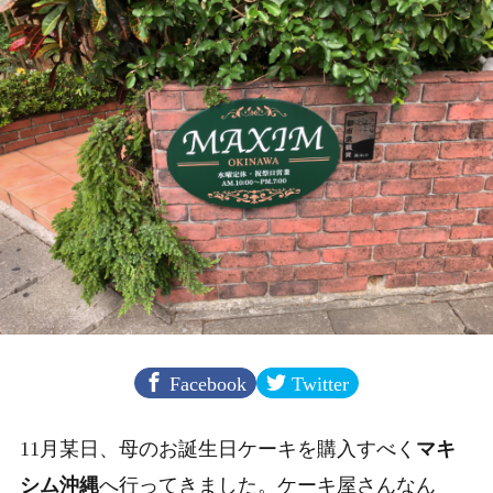
Facebook
Twitter
11月某日、母のお誕生日ケーキを購入すべく
マキ
シム沖縄
へ行ってきました。ケーキ屋さんなん