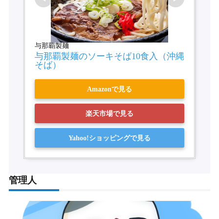
与那覇製麺
与那覇製麺のソーキそば10食入（沖縄
そば）
Amazonで見る
楽天市場で見る
Yahoo!ショッピングで見る
管理人