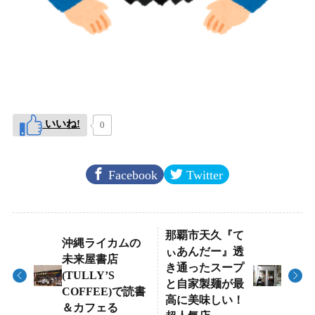
いいね!
0
Facebook
Twitter
那覇市天久『て
沖縄ライカムの
ぃあんだー』透
未来屋書店
き通ったスープ
(TULLY’S
と自家製麺が最
COFFEE)で読書
高に美味しい！
＆カフェる