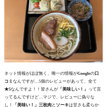
ネット情報がほぼ無く、唯一の情報が
Google
の
口
コミ
なんですが…5個のレビューがあって、全て
★5
なんですよ！！皆さんが
「美味しい！」
って言
ってるんですけど…マジで、レビューに偽りな
し！
「美味い！」三枚肉
と
ソーキ
は甘さも柔らか