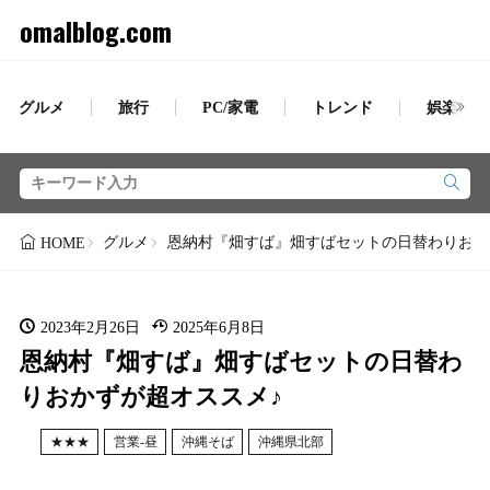
omalblog.com
グルメ
旅行
PC/家電
トレンド
娯楽
グルメ
恩納村『畑すば』畑すばセットの日替わりおか
HOME
2023年2月26日
2025年6月8日
恩納村『畑すば』畑すばセットの日替わ
りおかずが超オススメ♪
★★★
営業-昼
沖縄そば
沖縄県北部