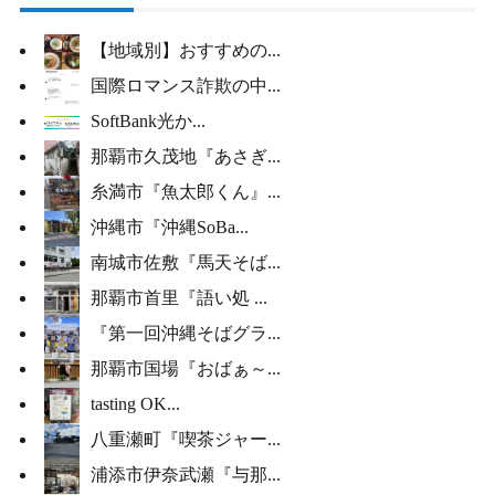
【地域別】おすすめの...
国際ロマンス詐欺の中...
SoftBank光か...
那覇市久茂地『あさぎ...
糸満市『魚太郎くん』...
沖縄市『沖縄SoBa...
南城市佐敷『馬天そば...
那覇市首里『語い処 ...
『第一回沖縄そばグラ...
那覇市国場『おばぁ～...
tasting OK...
八重瀬町『喫茶ジャー...
浦添市伊奈武瀬『与那...