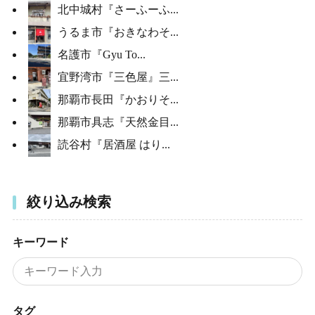
北中城村『さーふーふ...
うるま市『おきなわそ...
名護市『Gyu To...
宜野湾市『三色屋』三...
那覇市長田『かおりそ...
那覇市具志『天然金目...
読谷村『居酒屋 はり...
絞り込み検索
キーワード
タグ