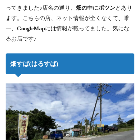
ってきました♪店名の通り、
畑の中
に
ポツン
とあり
ます。こちらの店、ネット情報が全くなくて、唯
一、
GoogleMap
には情報が載ってました。気にな
るお店です♪
畑すば(はるすば)