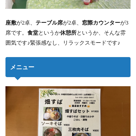
座敷
が2卓、
テーブル席
が2卓、
窓際カウンター
が3
席です。
食堂
というか
休憩所
というか、そんな雰
囲気です♪
緊張感なし、リラックスモードです♪
メニュー