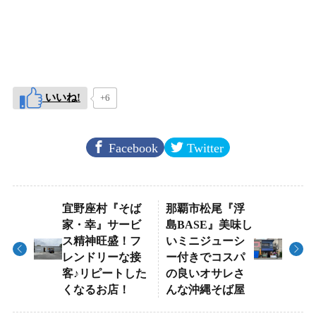
いいね!
+6
Facebook
Twitter
宜野座村『そば
那覇市松尾『浮
家・幸』サービ
島BASE』美味し
ス精神旺盛！フ
いミニジューシ
レンドリーな接
ー付きでコスパ
客♪リピートした
の良いオサレさ
くなるお店！
んな沖縄そば屋