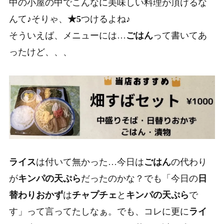
中の小屋の中でこんなに美味しい料理が頂けるな
んて♪そりゃ、
★5
つけるよね♪
そういえば、メニューには…
ごはん
って書いてあ
ったけど、、、
ライス
は付いて無かった…今日は
ごはん
の代わり
が
キンパの天ぷら
だったのかな？でも「今日の
日
替わりおかず
は
チャプチェ
と
キンパの天ぷら
で
す」って言ってたしなぁ。でも、コレに更に
ライ