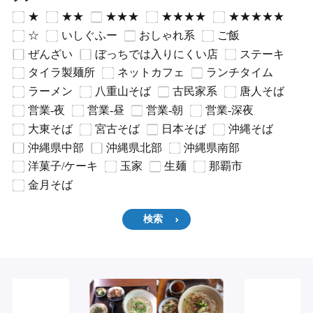
★
★★
★★★
★★★★
★★★★★
☆
いしぐふー
おしゃれ系
ご飯
ぜんざい
ぼっちでは入りにくい店
ステーキ
タイラ製麺所
ネットカフェ
ランチタイム
ラーメン
八重山そば
古民家系
唐人そば
営業-夜
営業-昼
営業-朝
営業-深夜
大東そば
宮古そば
日本そば
沖縄そば
沖縄県中部
沖縄県北部
沖縄県南部
洋菓子/ケーキ
玉家
生麺
那覇市
金月そば
検索