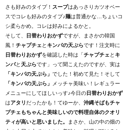
さも好みのタイプ！
スープ
はあっさりカツオベー
スでコレも好みのタイプ♪
麺
は普通かな…ちょいコ
シ柔らかめ。コレは好みによるかと。
そして、
日替わりおかず
ですが、まさかの韓国
風！
チャプチェ
と
キンパの天ぷら
です！注文時に
日替わりおかず
を確認した時は「
チャプチェ
と
キ
ンパ
と
天ぷら
です」って聞こえたのですが、実は
「キンパの天ぷら」
でした！初めて見た！そして
「キンパの天ぷら」
メッチャ美味い！レギュラー
メニューにしてほしいっす♪今日の
日替わりおかず
は
アタリ
だったかも！てゆーか、
沖縄そばもチャ
プチェもちゃんと美味しいので料理自体のクオリ
ティが高いと思いました。
まさか、山の中の畑の