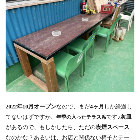
2022年10月オープン
なので、まだ
4ヶ月
しか経過し
てないはずですが、
です♪
灰皿
年季の入ったテラス席
があるので、もしかしたら、ただの
喫煙スペース
なのかな？あるいは、お店と関係ない椅子とテー