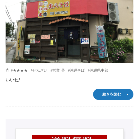
#
★★★★
#
ぜんざい
#
営業-昼
#
沖縄そば
#
沖縄県中部
いいね!
続きを読む