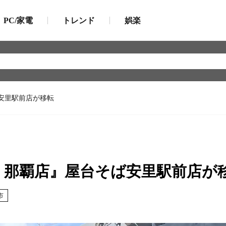
PC/家電
トレンド
娯楽
安里駅前店が移転
 那覇店』屋台そば安里駅前店が
市