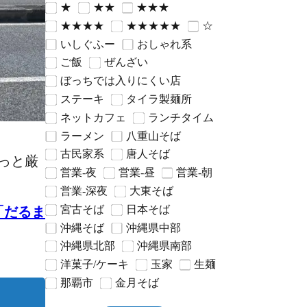
★
★★
★★★
★★★★
★★★★★
☆
いしぐふー
おしゃれ系
ご飯
ぜんざい
ぼっちでは入りにくい店
ステーキ
タイラ製麺所
ネットカフェ
ランチタイム
ラーメン
八重山そば
古民家系
唐人そば
っと厳
営業-夜
営業-昼
営業-朝
営業-深夜
大東そば
宮古そば
日本そば
「だるま
沖縄そば
沖縄県中部
沖縄県北部
沖縄県南部
洋菓子/ケーキ
玉家
生麺
那覇市
金月そば