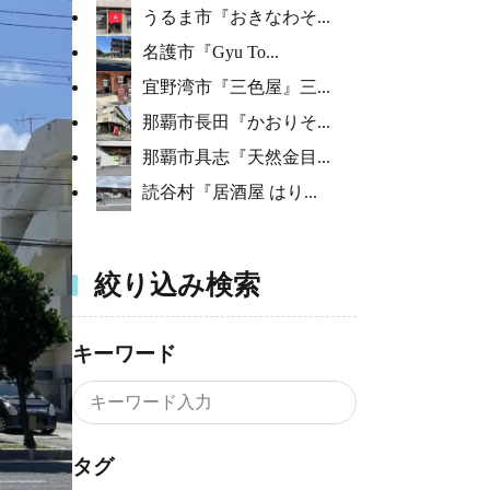
うるま市『おきなわそ...
名護市『Gyu To...
宜野湾市『三色屋』三...
那覇市長田『かおりそ...
那覇市具志『天然金目...
読谷村『居酒屋 はり...
絞り込み検索
キーワード
タグ