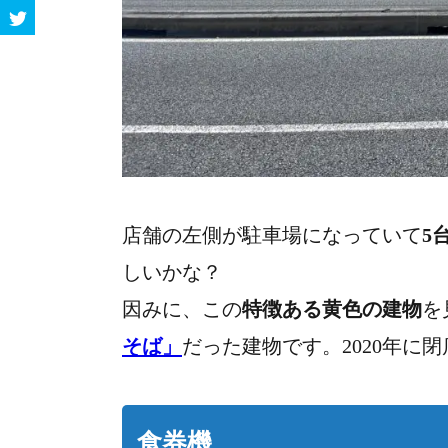
店舗の左側が駐車場になっていて
5
しいかな？
因みに、
この
特徴ある黄色の建物
を
そば」
だった建物です。
2020年
食券機