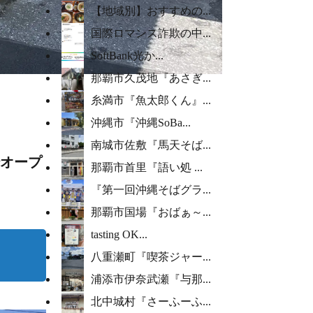
【地域別】おすすめの...
国際ロマンス詐欺の中...
SoftBank光か...
那覇市久茂地『あさぎ...
糸満市『魚太郎くん』...
沖縄市『沖縄SoBa...
南城市佐敷『馬天そば...
オープ
那覇市首里『語い処 ...
『第一回沖縄そばグラ...
那覇市国場『おばぁ～...
tasting OK...
八重瀬町『喫茶ジャー...
浦添市伊奈武瀬『与那...
北中城村『さーふーふ...