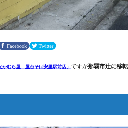
Facebook
Twitter
ですが
那覇市辻に移転
なかむら屋 屋台そば安里駅前店」