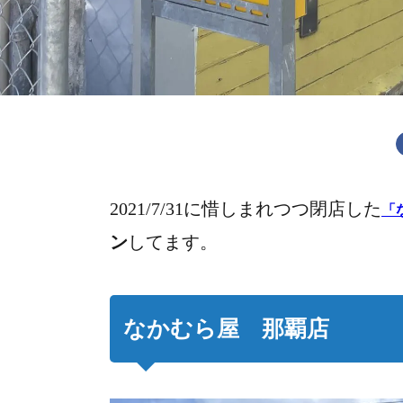
2021/7/31に惜しまれつつ閉店した
「
ン
してます。
なかむら屋 那覇店