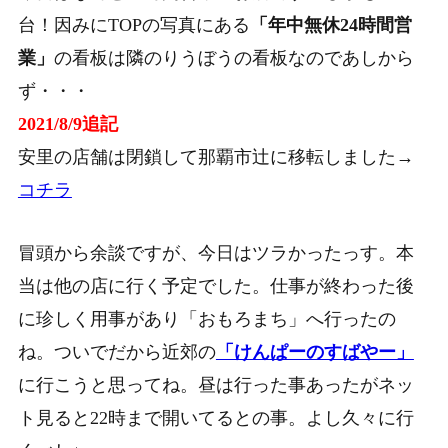
台！因みにTOPの写真にある
「年中無休24時間営
業」
の看板は隣のりうぼうの看板なのであしから
ず・・・
2021/8/9追記
安里の店舗は閉鎖して那覇市辻に移転しました→
コチラ
冒頭から余談ですが、今日はツラかったっす。本
当は他の店に行く予定でした。仕事が終わった後
に珍しく用事があり「おもろまち」へ行ったの
ね。ついでだから近郊の
「けんぱーのすばやー」
に行こうと思ってね。昼は行った事あったがネッ
ト見ると22時まで開いてるとの事。よし久々に行