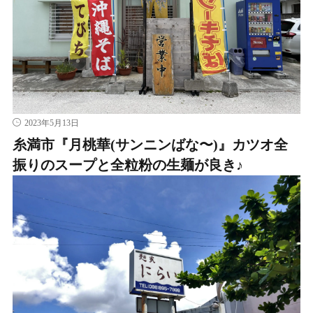
2023年5月13日
糸満市『月桃華(サンニンばな〜)』カツオ全
振りのスープと全粒粉の生麺が良き♪