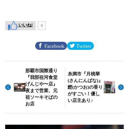
いいね!
0
Facebook
Twitter
那覇市国際通り
糸満市『月桃華
『我部祖河食堂
(さんにんばな)』
げんじや〜店』
鰹(かつお)の香り
夜まで営業、元
がすごい！優し
祖ソーキそばの
い店主あり♪
お店