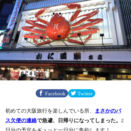
Facebook
Twitter
初めての大阪旅行を楽しんでいる所、
まさかのバ
ス欠便の連絡
で急遽、日帰りになってしまった。
2
日分の予定をギュッと一日分に集約します！