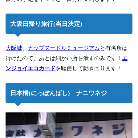
大阪日帰り旅行(当日決定)
大阪城
、
カップヌードルミュージアム
と有名所は
行けたので、あとは細かい所を潰すのみです！
エ
ンジョイエコカード
を駆使して動き回ります！
日本橋(にっぽんばし) ナニワネジ