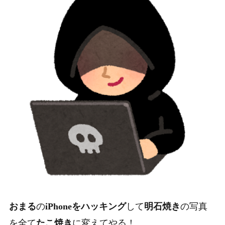
おまる
の
iPhoneをハッキング
して
明石焼き
の写真
を全て
たこ焼き
に変えてやる！