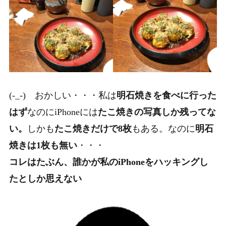
(-_-) おかしい・・・私は
明石焼きを食べに行った
はず
なのにiPhoneには
たこ焼きの写真しか残ってな
い。
しかも
たこ焼きだけで8枚
もある。なのに
明石
焼きは1枚も無い
・・・
コレはたぶん、誰かが私のiPhoneをハッキングし
たとしか思えない