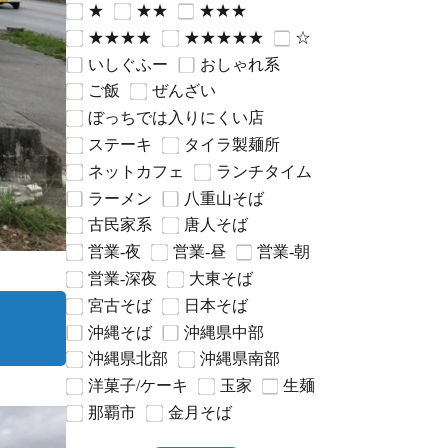
★
★★
★★★
★★★★
★★★★★
☆
いしぐふー
おしゃれ系
ご飯
ぜんざい
ぼっちでは入りにくい店
ステーキ
タイラ製麺所
ネットカフェ
ランチタイム
ラーメン
八重山そば
古民家系
唐人そば
営業-夜
営業-昼
営業-朝
営業-深夜
大東そば
宮古そば
日本そば
沖縄そば
沖縄県中部
沖縄県北部
沖縄県南部
洋菓子/ケーキ
玉家
生麺
那覇市
金月そば