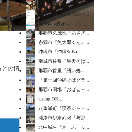
【地域別】おすすめの...
国際ロマンス詐欺の中...
SoftBank光か...
那覇市久茂地『あさぎ...
糸満市『魚太郎くん』...
沖縄市『沖縄SoBa...
南城市佐敷『馬天そば...
るとの情
那覇市首里『語い処 ...
『第一回沖縄そばグラ...
那覇市国場『おばぁ～...
tasting OK...
八重瀬町『喫茶ジャー...
浦添市伊奈武瀬『与那...
北中城村『さーふーふ...