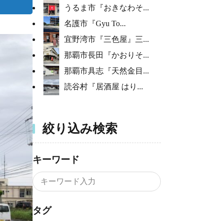
うるま市『おきなわそ...
名護市『Gyu To...
宜野湾市『三色屋』三...
那覇市長田『かおりそ...
那覇市具志『天然金目...
読谷村『居酒屋 はり...
絞り込み検索
キーワード
タグ