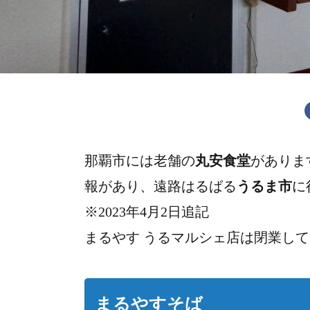
那覇市には老舗の
丸安食堂
がありま
報があり、遠路はるばる
うるま市
に
※2023年4月2日追記
まるやす うるマルシェ店は閉業し
まるやすそば