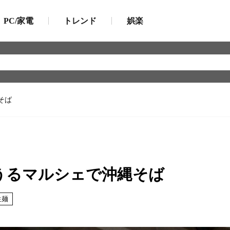
PC/家電
トレンド
娯楽
そば
うるマルシェで沖縄そば
生麺