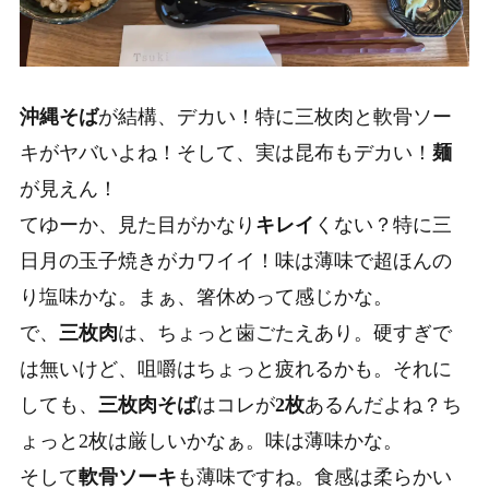
沖縄そば
が結構、デカい！特に
三枚肉
と
軟骨ソー
キ
がヤバいよね！そして、実は
昆布
もデカい！
麺
が見えん！
てゆーか、見た目がかなり
キレイ
くない？特に
三
日月の玉子焼き
がカワイイ！味は薄味で超ほんの
り塩味かな。まぁ、箸休めって感じかな。
で、
三枚肉
は、ちょっと歯ごたえあり。硬すぎで
は無いけど、咀嚼はちょっと疲れるかも。それに
しても、
三枚肉そば
はコレが
2枚
あるんだよね？ち
ょっと2枚は厳しいかなぁ。味は薄味かな。
そして
軟骨ソーキ
も薄味ですね。食感は柔らかい