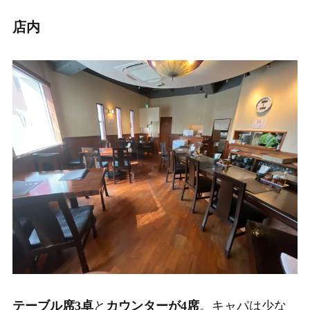
店内
テーブル席3卓
と
カウンターが4席
。キャパは少な