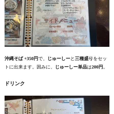
沖縄そば +350円
で、
じゅーしー
と
三種盛り
をセッ
トに出来ます。因みに、
じゅーしー単品
は
200円
。
ドリンク