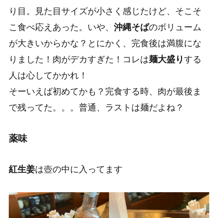
り目。見た目サイズが小さく感じたけど、そこそ
こ食べ応えあった。いや、
沖縄そば
のボリューム
が大きいからかな？とにかく、完食後は満腹にな
りました！肉がデカすぎた！コレは
麺大盛り
する
人は心してかかれ！
そーいえば初めてかも？完食する時、肉が最後ま
で残ってた。。。普通、ラストは麺だよね？
薬味
紅生姜
は壺の中に入ってます