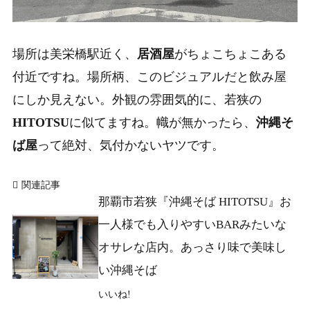
場所は美栄橋駅近く、
居酒屋
がちょこちょこある
付近ですね。場所柄、このビジュアルだと飲み屋
にしか見えない。外観の雰囲気的に、若狭の
HITOTSU
に似てますね。幟が無かったら、
沖縄そ
ば屋
って絶対、気付かないヤツです。
関連記事
那覇市若狭『沖縄そば HITOTSU』お
一人様でも入りやすいBARみたいな
オサレな店内。あっさり味で美味し
い沖縄そば
いいね!