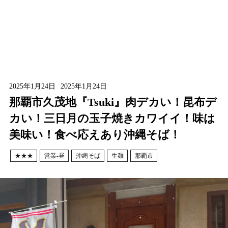
2025年1月24日
2025年1月24日
那覇市久茂地『Tsuki』肉デカい！昆布デ
カい！三日月の玉子焼きカワイイ！味は
美味い！食べ応えあり沖縄そば！
★★★
営業-昼
沖縄そば
生麺
那覇市