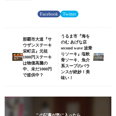
Facebook
Twitter
うるま市『海を
那覇市大道『サ
のむ あげな店
ウザンステーキ
second wave 波乗
栄町店』元祖
りソーキ』塩軟
1000円ステーキ
骨ソーキ、魚介
は物価高騰の
系スープのバラ
中、未だ1000円
ンスが絶妙！美
で提供中？
味い！
この記事が気に入ったら