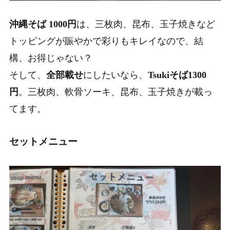
沖縄そば 1000円
は、
三枚肉、昆布、玉子焼き
など
トッピングが賑やかで彩りもキレイなので、結
構、お得じゃない？
そして、
全部載せ
にしたいなら、
Tsukiそば1300
円
。
三枚肉、軟骨ソーキ、昆布、玉子焼き
が載っ
てます。
セットメニュー