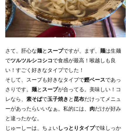
さて、肝心な
麺
と
スープ
ですが、まず、
麺
は
生麺
で
ツルツルシコシコ
で食感が最高！喉越しも良
い！すごく好きなタイプでした！
そして、
スープ
も好きなタイプで
鰹ベース
であっ
さりです。
麺
と
スープ
が合ってる。美味しい！コ
レなら、
素そば
で
玉子焼き
と
昆布
だけってメニュ
ーがあったらいいなぁ。私的には、
肉
だけが好み
と違ったかな。
じゅーしー
は、ちょい
しっとりタイプ
で味しっか