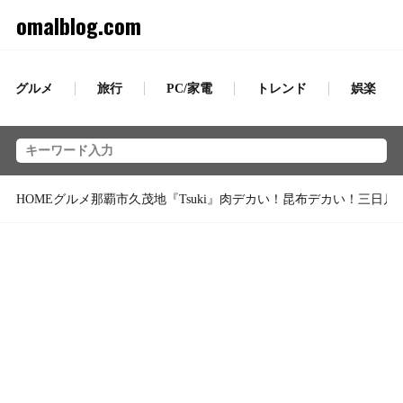
omalblog.com
グルメ
旅行
PC/家電
トレンド
娯楽
HOME
グルメ
那覇市久茂地『Tsuki』肉デカい！昆布デカい！三日