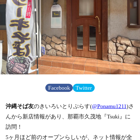
Facebook
Twitter
沖縄そば友
の
きいろいとりぷらす
(
@Ponamu1211
)さ
んから新店情報があり、那覇市久茂地
『Tsuki』
に
訪問！
5ヶ月ほど前のオープンらしいが、ネット情報が全