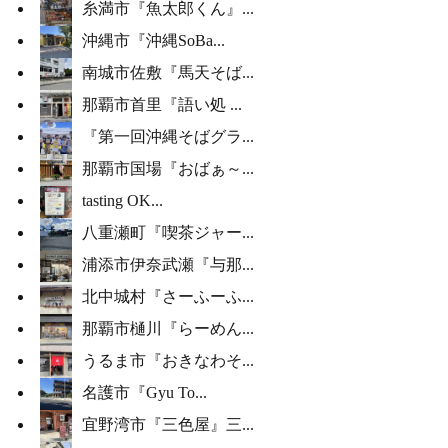
糸満市『魚太郎くん』...
沖縄市『沖縄SoBa...
南城市佐敷『馬天そば...
那覇市首里『語い処 ...
『第一回沖縄そばグラ...
那覇市国場『おばぁ～...
tasting OK...
八重瀬町『喫茶ジャー...
浦添市伊奈武瀬『与那...
北中城村『さーふーふ...
那覇市樋川『らーめん...
うるま市『おきなわそ...
名護市『Gyu To...
宜野湾市『三色屋』三...