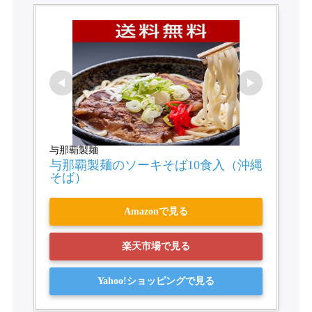
与那覇製麺
与那覇製麺のソーキそば10食入（沖縄
そば）
Amazonで見る
楽天市場で見る
Yahoo!ショッピングで見る