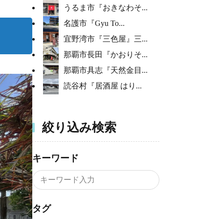
うるま市『おきなわそ...
名護市『Gyu To...
宜野湾市『三色屋』三...
那覇市長田『かおりそ...
那覇市具志『天然金目...
読谷村『居酒屋 はり...
絞り込み検索
キーワード
タグ