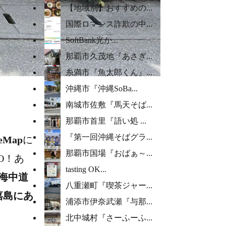
【地域別】おすすめの...
国際ロマンス詐欺の中...
SoftBank光か...
那覇市久茂地『あさぎ...
糸満市『魚太郎くん』...
沖縄市『沖縄SoBa...
南城市佐敷『馬天そば...
那覇市首里『語い処 ...
『第一回沖縄そばグラ...
leMap
に
那覇市国場『おばぁ～...
O！あ
tasting OK...
海中道
八重瀬町『喫茶ジャー...
嘉島にあ
浦添市伊奈武瀬『与那...
北中城村『さーふーふ...