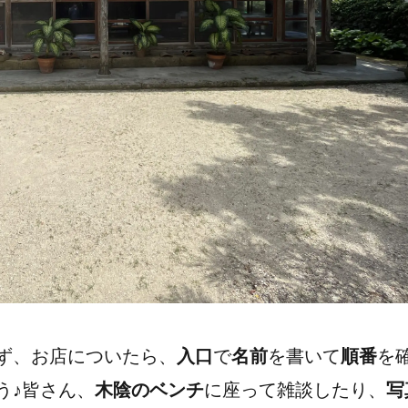
ず、お店についたら、
入口
で
名前
を書いて
順番
を
う♪皆さん、
木陰のベンチ
に座って雑談したり、
写