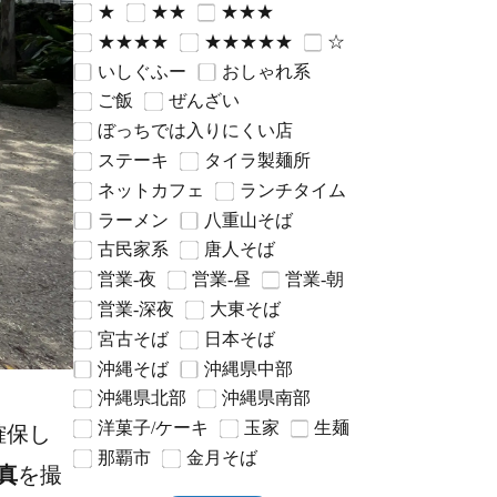
★
★★
★★★
★★★★
★★★★★
☆
いしぐふー
おしゃれ系
ご飯
ぜんざい
ぼっちでは入りにくい店
ステーキ
タイラ製麺所
ネットカフェ
ランチタイム
ラーメン
八重山そば
古民家系
唐人そば
営業-夜
営業-昼
営業-朝
営業-深夜
大東そば
宮古そば
日本そば
沖縄そば
沖縄県中部
沖縄県北部
沖縄県南部
洋菓子/ケーキ
玉家
生麺
確保し
那覇市
金月そば
真
を撮