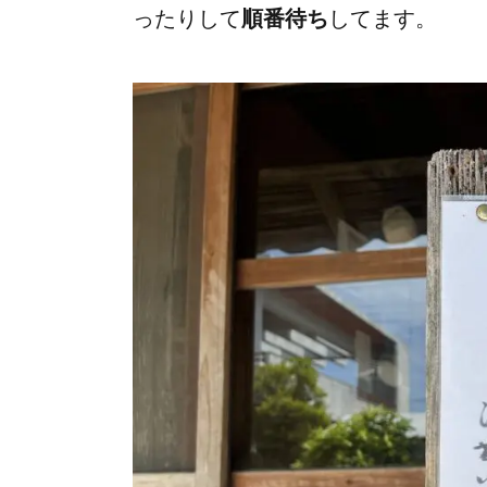
ったりして
順番待ち
してます。