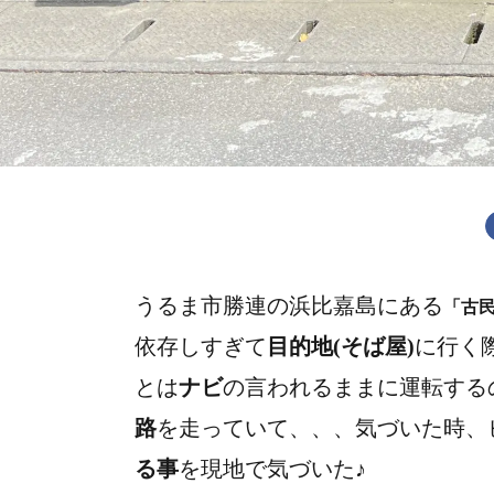
うるま市勝連の浜比嘉島にある
「古
依存しすぎて
目的地(そば屋)
に行く
とは
ナビ
の言われるままに運転する
路
を走っていて、、、気づいた時、
る事
を現地で気づいた♪