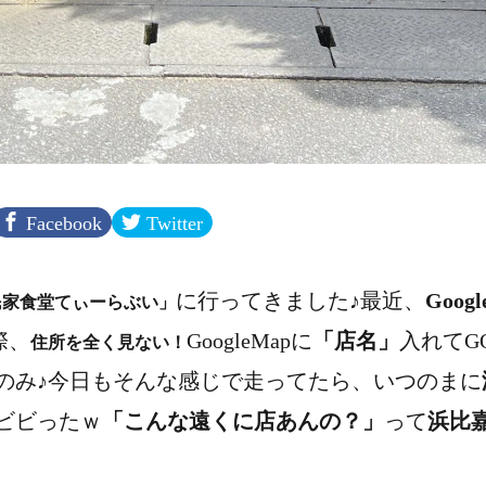
Facebook
Twitter
に行ってきました♪
最近、
Goog
民家食堂てぃーらぶい」
際、
GoogleMapに
「店名」
入れてG
住所を全く見ない！
のみ♪
今日もそんな感じで走ってたら、いつのまに
ビビったｗ
「こんな遠くに店あんの？」
って
浜比