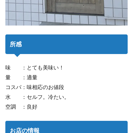
所感
味 ：とても美味い！
量 ：適量
コスパ：味相応のお値段
水 ：セルフ。冷たい。
空調 ：良好
お店の情報