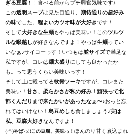
ぎる豆腐
！！
食べる前からプチ興奮気味です♪
この
透明スープ
は見た目通り、
期待通りの超好み
の味
でした。
程よいカツオ味が大好き
です！
そして
大好きな生麺
もやっぱ美味い！この
ツルツ
ルな喉越し
が好きなんですよ！やっぱ
生麺
ってい
いなぁ♪サイコーっす！
いつもは
並サイズ
で満足な
私ですが、コレ
は麺大盛り
にしても良かったか
も。って思うくらい美味いっす！
そして
上に載ってる
軟骨ソーキ
ですが、コレまた
美味い！
甘さ、柔らかさが私の好み！
頑張って北
部くんだりまで来たかいがあったなぁ〜♪
おっと忘
れてはいけない！
島豆めし
も食しましょう♪
実は
私、豆腐大好き
なんですよ！
ほんのり甘く煮込まれ
(-“-)やばっ!!この豆腐、美味っ！