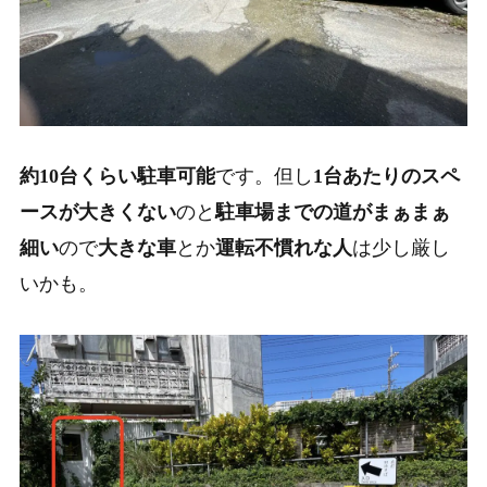
約10台くらい駐車可能
です。
但し
1台あたりのスペ
ースが大きくない
のと
駐車場までの道がまぁまぁ
細い
ので
大きな車
とか
運転不慣れな人
は少し厳し
いかも。