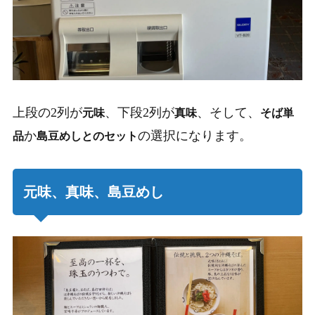
上段の2列が
、
下段2列が
、そして、
元味
真味
そば単
か
の選択になります。
品
島豆めしとのセット
元味、真味、島豆めし