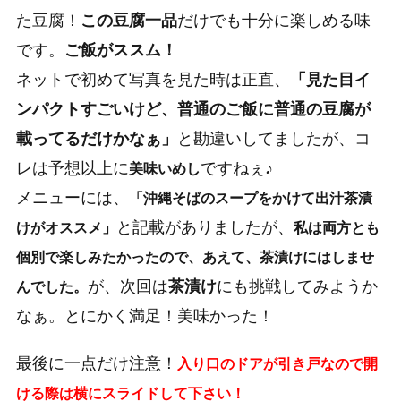
た豆腐！
この豆腐一品
だけでも十分に楽しめる味
です。
ご飯がススム！
ネットで初めて写真を見た時は正直、
「見た目イ
ンパクトすごいけど、普通のご飯に普通の豆腐が
載ってるだけかなぁ」
と勘違いしてましたが、コ
レは予想以上に
ですねぇ♪
美味いめし
メニューには、
「沖縄そばのスープをかけて出汁茶漬
と記載がありましたが、
けがオススメ」
私は両方とも
個別で楽しみたかったので、あえて、茶漬けにはしませ
が、次回は
茶漬け
にも挑戦してみようか
んでした。
なぁ。
とにかく満足！美味かった！
最後に一点だけ注意！
入り口のドアが引き戸なので開
ける際は横にスライドして下さい！