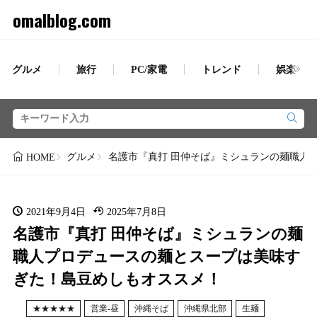
omalblog.com
グルメ
旅行
PC/家電
トレンド
娯楽
グルメ
名護市『真打 田仲そば』ミシュランの麺職人
HOME
2021年9月4日
2025年7月8日
名護市『真打 田仲そば』ミシュランの麺
職人プロデュースの麺とスープは美味す
ぎた！島豆めしもオススメ！
★★★★★
営業-昼
沖縄そば
沖縄県北部
生麺