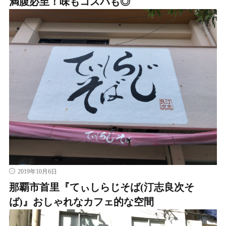
満腹必至！味もコスパも◎
2019年10月6日
那覇市首里『てぃしらじそば(汀志良次そ
ば)』おしゃれなカフェ的な空間