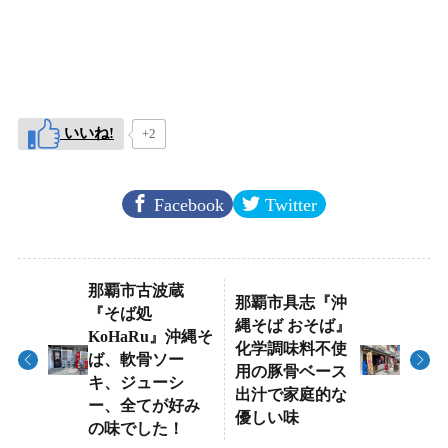
いいね!
+2
Facebook
Twitter
那覇市古波蔵
那覇市具志『沖
『そば処
縄そば おそば』
KoHaRu』沖縄そ
化学調味料不使
ば、軟骨ソー
用の豚骨ベース
キ、ジューシ
出汁で家庭的な
ー、全てが好み
優しい味
の味でした！