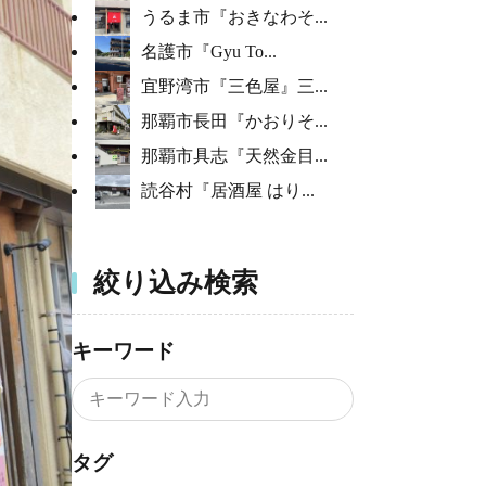
うるま市『おきなわそ...
名護市『Gyu To...
宜野湾市『三色屋』三...
那覇市長田『かおりそ...
那覇市具志『天然金目...
読谷村『居酒屋 はり...
絞り込み検索
キーワード
タグ