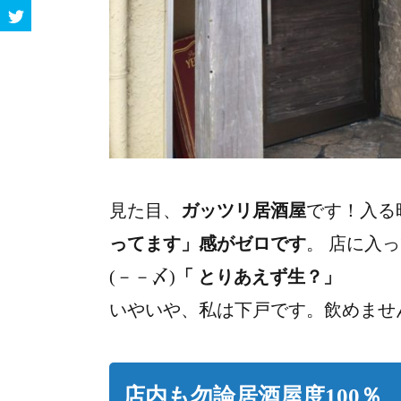
見た目、
ガッツリ居酒屋
です！入る
ってます」感がゼロです
。 店に入
(－－〆)
「 とりあえず生？」
いやいや、私は下戸です。飲めませ
店内も勿論居酒屋度100％