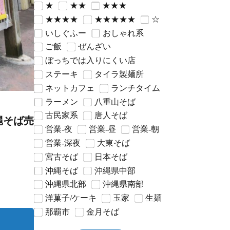
★
★★
★★★
★★★★
★★★★★
☆
いしぐふー
おしゃれ系
ご飯
ぜんざい
ぼっちでは入りにくい店
ステーキ
タイラ製麺所
ネットカフェ
ランチタイム
ラーメン
八重山そば
古民家系
唐人そば
縄そば売
営業-夜
営業-昼
営業-朝
営業-深夜
大東そば
宮古そば
日本そば
沖縄そば
沖縄県中部
沖縄県北部
沖縄県南部
洋菓子/ケーキ
玉家
生麺
那覇市
金月そば