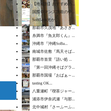
【地域別】おすすめの...
国際ロマンス詐欺の中...
SoftBank光か...
那覇市久茂地『あさぎ...
糸満市『魚太郎くん』...
沖縄市『沖縄SoBa...
南城市佐敷『馬天そば...
那覇市首里『語い処 ...
『第一回沖縄そばグラ...
那覇市国場『おばぁ～...
tasting OK...
八重瀬町『喫茶ジャー...
浦添市伊奈武瀬『与那...
北中城村『さーふーふ...