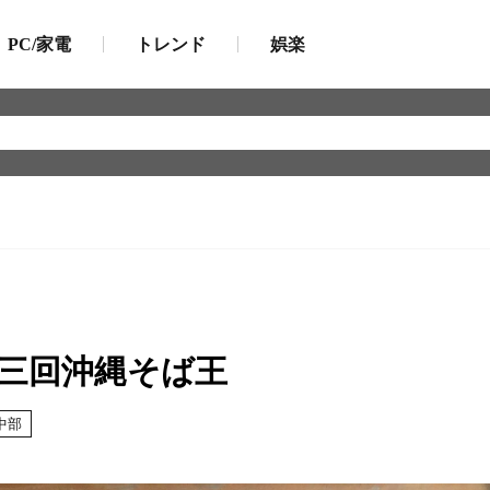
PC/家電
トレンド
娯楽
第三回沖縄そば王
中部