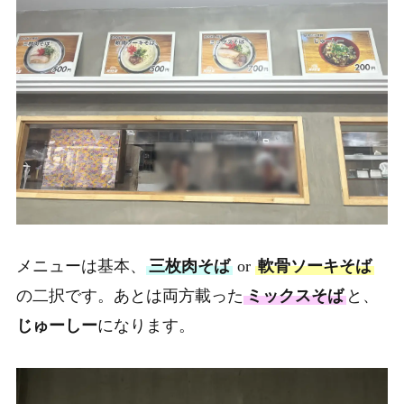
メニューは基本、
三枚肉そば
or
軟骨ソーキそば
の二択です。あとは両方載った
ミックスそば
と、
じゅーしー
になります。