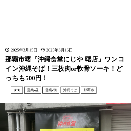
2025年3月15日
2025年3月16日
那覇市曙『沖縄食堂にじや 曙店』ワンコ
イン沖縄そば！三枚肉or軟骨ソーキ！ど
っちも500円！
★★
営業-昼
営業-朝
沖縄そば
那覇市