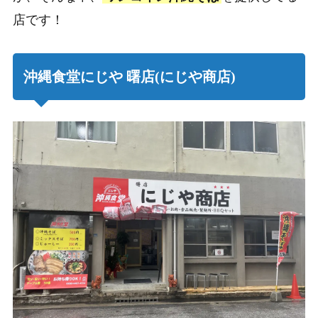
店です！
沖縄食堂にじや 曙店(にじや商店)