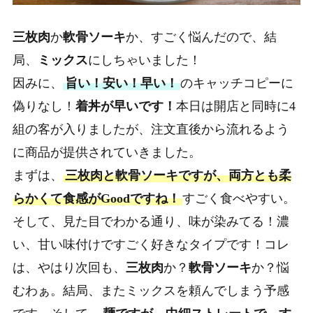
三枚肉
か
軟骨ソーキ
か、すごく悩んだので、結
局、
ミックス
にしちゃいました！
因みに、
旨い！安い！早い！
のキャッチコピーに
偽りなし！
着丼が早いです！
本日は開店と同時に4
組の客が入りましたが、注文直後から流れるよう
に商品が提供されていきました。
まずは、
三枚肉と軟骨ソーキですが、両方とも柔
らかくて食感がGoodですね！
すごく食べやすい。
そして、見た目でわかる通り、味が染みてる！濃
い、甘い味付けですごく好きなタイプです！コレ
は、やはり次回も、
三枚肉
か？
軟骨ソーキ
か？悩
むわぁ。結局、またミックスを頼んでしまう予感