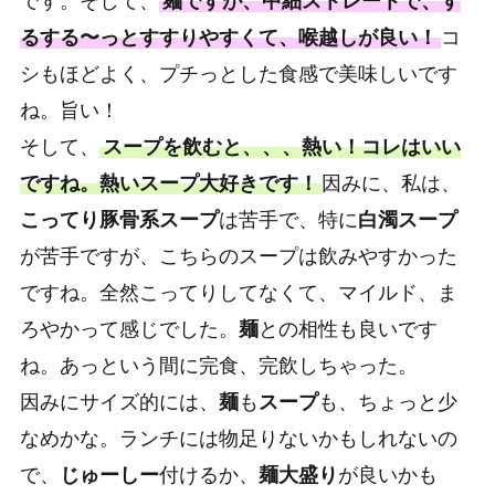
です。そして、
麺ですが、中細ストレートで、す
るする〜っとすすりやすくて、喉越しが良い！
コ
シもほどよく、プチっとした食感で美味しいです
ね。旨い！
そして、
スープを飲むと、、、熱い！コレはいい
ですね。熱いスープ大好きです！
因みに、私は、
こってり豚骨系スープ
は苦手で、特に
白濁スープ
が苦手ですが、こちらのスープは飲みやすかった
ですね。全然こってりしてなくて、マイルド、ま
ろやかって感じでした。
麺
との相性も良いです
ね。あっという間に完食、完飲しちゃった。
因みにサイズ的には、
麺
も
スープ
も、ちょっと少
なめかな。ランチには物足りないかもしれないの
で、
じゅーしー
付けるか、
麺大盛り
が良いかも