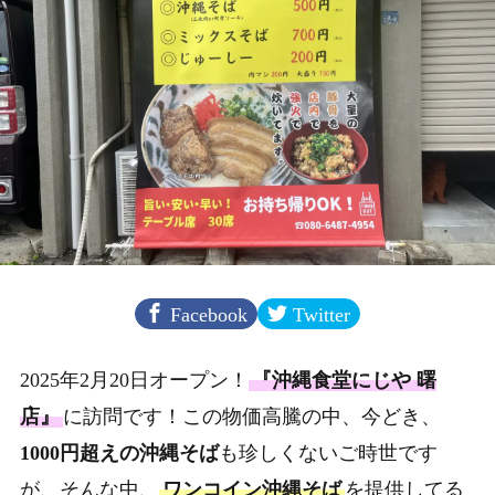
Facebook
Twitter
2025年2月20日オープン！
『沖縄食堂にじや 曙
店』
に訪問です！この物価高騰の中、今どき、
1000円超えの沖縄そば
も珍しくないご時世です
が、そんな中、
ワンコイン沖縄そば
を提供してる