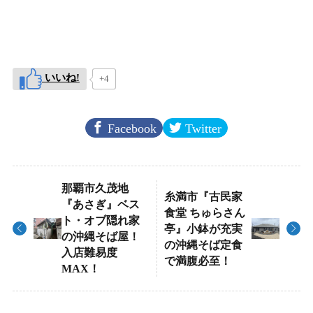
いいね!
+4
Facebook
Twitter
那覇市久茂地
糸満市『古民家
『あさぎ』ベス
食堂 ちゅらさん
ト・オブ隠れ家
亭』小鉢が充実
の沖縄そば屋！
の沖縄そば定食
入店難易度
で満腹必至！
MAX！