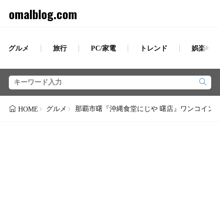
omalblog.com
グルメ
旅行
PC/家電
トレンド
娯楽
グルメ
那覇市曙『沖縄食堂にじや 曙店』ワンコイン沖
HOME