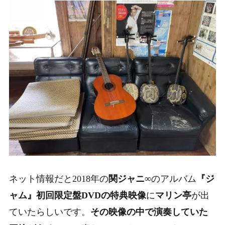
ネット情報だと
2018年の
関ジャニ∞
のアルバム
『ジ
ャム』初回限定盤DVDの特典映像
に
マリン亭
が出
ていたらしいです。
その映像の中で演奏していた