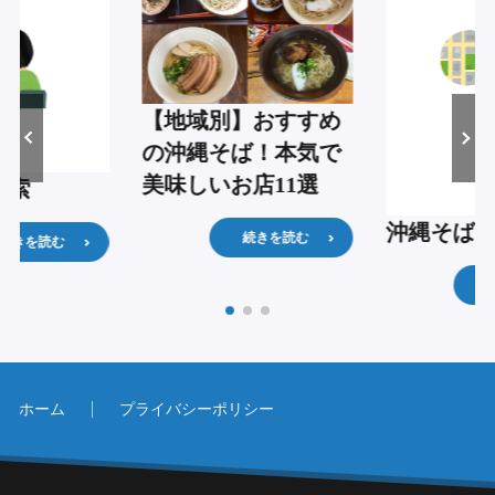
【地域別】おすすめ
の沖縄そば！本気で
美味しいお店11選
検索
沖縄そば
続きを読む
続きを読む
ホーム
プライバシーポリシー