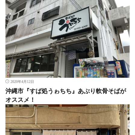
2020年4月12日
沖縄市『すば処うゎちち』あぶり軟骨そばが
オススメ！