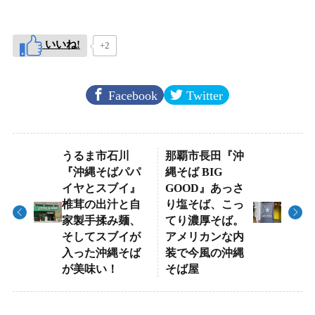
いいね!
+2
Facebook
Twitter
うるま市石川
那覇市長田『沖
『沖縄そばパパ
縄そば BIG
イヤとスブイ』
GOOD』あっさ
椎茸の出汁と自
り塩そば、こっ
家製手揉み麺、
てり濃厚そば。
そしてスブイが
アメリカンな内
入った沖縄そば
装で今風の沖縄
が美味い！
そば屋