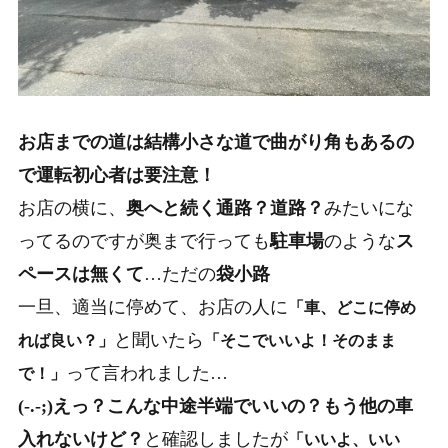
お店までの道は結構小さな道で曲がり角もあるの
で運転初心者は要注意！
お店の横に、
奥へと続く通路？道路？
みたいにな
ってるのですが
奥まで行っても
駐車場
のような
ス
ペースは無くて
…
ただの
袋小路
一旦、適当に停めて、お店の人に
「車、どこに停め
と聞いたら
れば良い？」
「そこでいいよ！そのまま
って言われました…
で！」
(-.-;)えっ？こんな中途半端でいいの？もう他の車
入れないけど？
と確認しましたが
「いいよ、いい