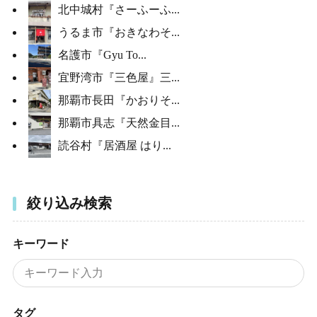
北中城村『さーふーふ...
うるま市『おきなわそ...
名護市『Gyu To...
宜野湾市『三色屋』三...
那覇市長田『かおりそ...
那覇市具志『天然金目...
読谷村『居酒屋 はり...
絞り込み検索
キーワード
タグ