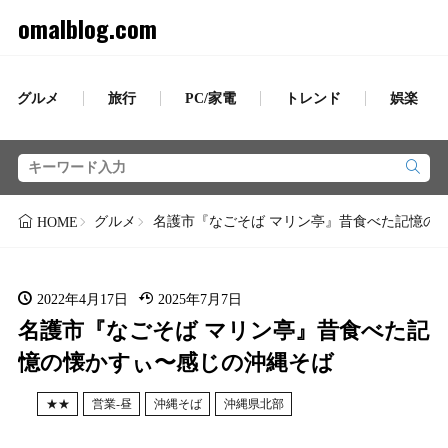
omalblog.com
グルメ
旅行
PC/家電
トレンド
娯楽
グルメ
名護市『なごそば マリン亭』昔食べた記憶の
HOME
2022年4月17日
2025年7月7日
名護市『なごそば マリン亭』昔食べた記
憶の懐かすぃ〜感じの沖縄そば
★★
営業-昼
沖縄そば
沖縄県北部