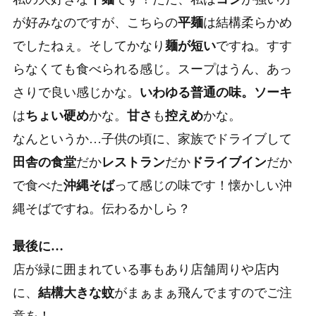
が好みなのですが、
こちらの
平麺
は結構柔らかめ
でしたねぇ。
そしてかなり
麺が短い
ですね。すす
らなくても食べられる感じ。スープはうん、あっ
さりで良い感じかな。
いわゆる普通の味。
ソーキ
は
ちょい硬め
かな。
甘さ
も
控えめ
かな。
なんというか…子供の頃に、家族でドライブして
田舎の食堂
だか
レストラン
だか
ドライブイン
だか
で食べた
沖縄そば
って感じの味です！懐かしい沖
縄そばですね。伝わるかしら？
最後に…
店が緑に囲まれている事もあり店舗周りや店内
に、
結構大きな蚊
がまぁまぁ飛んでますのでご注
意を！