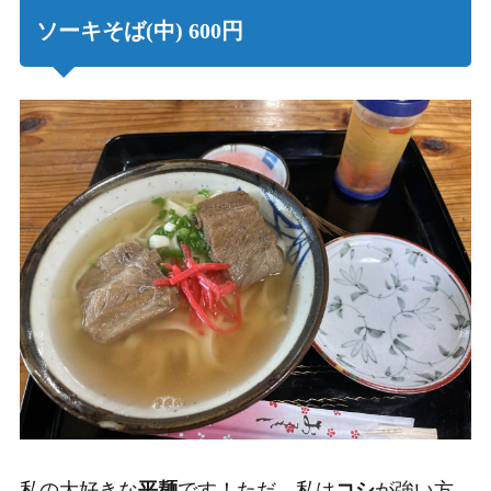
ソーキそば(中) 600円
私の大好きな
平麺
です！ただ、私は
コシ
が強い方