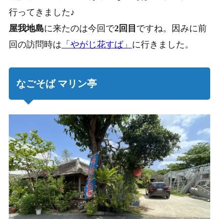
行ってきました♪
屋我地島
に来たのは今回で
2回目
ですね。因みに前
回の訪問時は
「やがじ花すば」
に行きました。
なごそば マリン亭