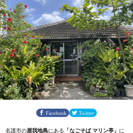
Facebook
Twitter
名護市の
屋我地島
にある
「なごそば マリン亭」
に