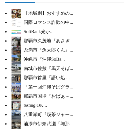
【地域別】おすすめの...
国際ロマンス詐欺の中...
SoftBank光か...
那覇市久茂地『あさぎ...
糸満市『魚太郎くん』...
沖縄市『沖縄SoBa...
南城市佐敷『馬天そば...
那覇市首里『語い処 ...
『第一回沖縄そばグラ...
那覇市国場『おばぁ～...
tasting OK...
八重瀬町『喫茶ジャー...
浦添市伊奈武瀬『与那...