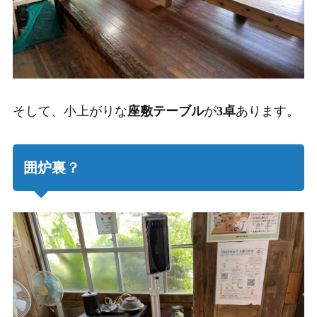
そして、小上がりな
座敷テーブル
が
3卓
あります。
囲炉裏？