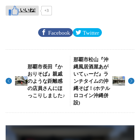
いいね!
+3
Facebook
Twitter
那覇市松山『沖
那覇市長田『か
縄風居酒屋あが
おりそば』親戚
いてぃーだ』ラ
のような距離感
ンチタイムの沖
の店員さんにほ
縄そば！(ホテル
っこりしました♪
ロコイン沖縄併
設)