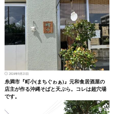
2024年9月21日
糸満市『町小(まちぐゎぁ)』元和食居酒屋の
店主が作る沖縄そばと天ぷら。コレは超穴場
です。