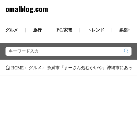
omalblog.com
グルメ
旅行
PC/家電
トレンド
娯楽
グルメ
糸満市『まーさん処むかいや』沖縄市にあった
HOME