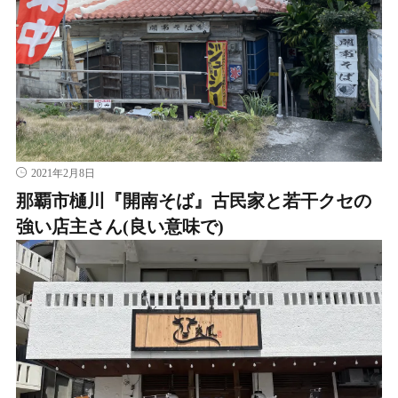
2021年2月8日
那覇市樋川『開南そば』古民家と若干クセの
強い店主さん(良い意味で)