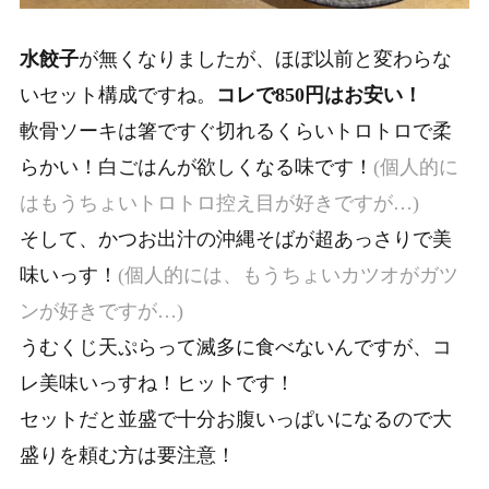
水餃子
が無くなりましたが、ほぼ以前と変わらな
いセット構成ですね。
コレで850円はお安い！
軟骨ソーキは箸ですぐ切れるくらいトロトロで柔
らかい！白ごはんが欲しくなる味です！
(個人的に
はもうちょいトロトロ控え目が好きですが…)
そして、
かつお出汁の沖縄そばが超あっさりで美
味いっす！
(個人的には、もうちょいカツオがガツ
ンが好きですが…)
うむくじ天ぷらって滅多に食べないんですが、コ
レ美味いっすね！ヒットです！
セットだと並盛で十分お腹いっぱいになるので大
盛りを頼む方は要注意！