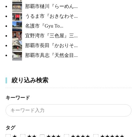
那覇市樋川『らーめん...
うるま市『おきなわそ...
名護市『Gyu To...
宜野湾市『三色屋』三...
那覇市長田『かおりそ...
那覇市具志『天然金目...
絞り込み検索
キーワード
タグ
★
★★
★★★
★★★★
★★★★★