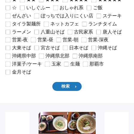
☆
いしぐふー
おしゃれ系
ご飯
ぜんざい
ぼっちでは入りにくい店
ステーキ
タイラ製麺所
ネットカフェ
ランチタイム
ラーメン
八重山そば
古民家系
唐人そば
営業-夜
営業-昼
営業-朝
営業-深夜
大東そば
宮古そば
日本そば
沖縄そば
沖縄県中部
沖縄県北部
沖縄県南部
洋菓子/ケーキ
玉家
生麺
那覇市
金月そば
検索