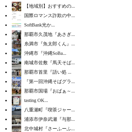
【地域別】おすすめの...
国際ロマンス詐欺の中...
SoftBank光か...
那覇市久茂地『あさぎ...
糸満市『魚太郎くん』...
沖縄市『沖縄SoBa...
南城市佐敷『馬天そば...
那覇市首里『語い処 ...
『第一回沖縄そばグラ...
那覇市国場『おばぁ～...
tasting OK...
八重瀬町『喫茶ジャー...
浦添市伊奈武瀬『与那...
北中城村『さーふーふ...