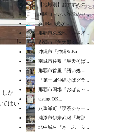
【地域別】おすすめの...
国際ロマンス詐欺の中...
SoftBank光か...
那覇市久茂地『あさぎ...
糸満市『魚太郎くん』...
沖縄市『沖縄SoBa...
南城市佐敷『馬天そば...
那覇市首里『語い処 ...
『第一回沖縄そばグラ...
那覇市国場『おばぁ～...
。しか
tasting OK...
してはい
八重瀬町『喫茶ジャー...
浦添市伊奈武瀬『与那...
北中城村『さーふーふ...