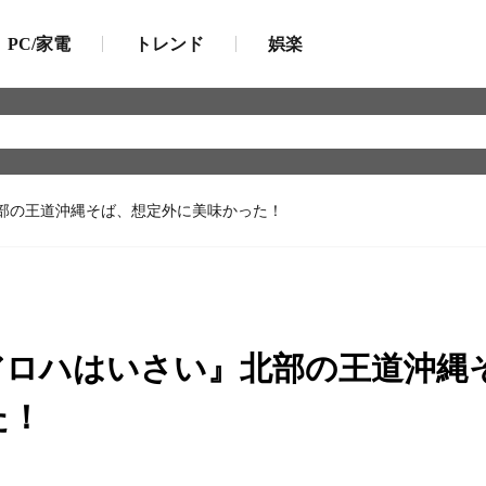
PC/家電
トレンド
娯楽
部の王道沖縄そば、想定外に美味かった！
アロハはいさい』北部の王道沖縄
た！