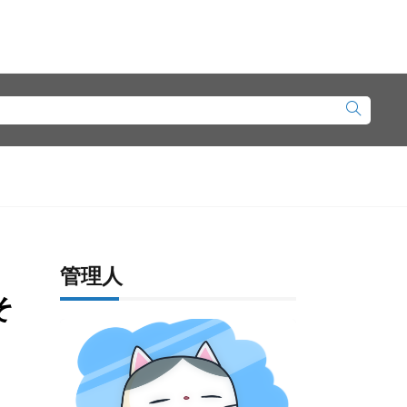
管理人
そ