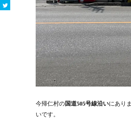
今帰仁村の
国道505号線沿い
にあり
いです。