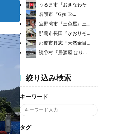
うるま市『おきなわそ...
名護市『Gyu To...
宜野湾市『三色屋』三...
那覇市長田『かおりそ...
那覇市具志『天然金目...
読谷村『居酒屋 はり...
絞り込み検索
キーワード
タグ