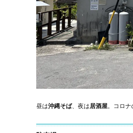
昼は
沖縄そば
、夜は
居酒屋
。コロナ