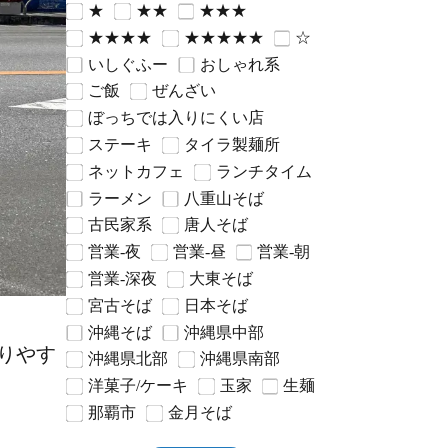
★
★★
★★★
★★★★
★★★★★
☆
いしぐふー
おしゃれ系
ご飯
ぜんざい
ぼっちでは入りにくい店
ステーキ
タイラ製麺所
ネットカフェ
ランチタイム
ラーメン
八重山そば
古民家系
唐人そば
営業-夜
営業-昼
営業-朝
営業-深夜
大東そば
宮古そば
日本そば
沖縄そば
沖縄県中部
りやす
沖縄県北部
沖縄県南部
洋菓子/ケーキ
玉家
生麺
那覇市
金月そば