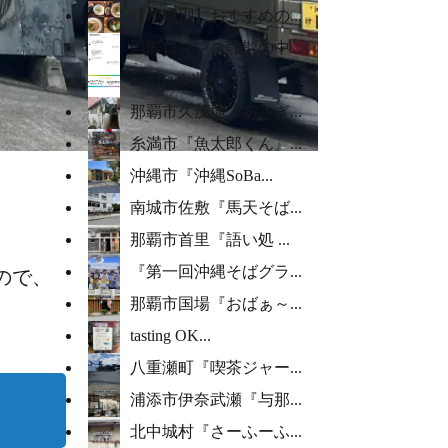
【地域別】おすすめの...
国際ロマンス詐欺の中...
SoftBank光か...
那覇市久茂地『あさぎ...
糸満市『魚太郎くん』...
沖縄市『沖縄SoBa...
南城市佐敷『馬天そば...
那覇市首里『語い処 ...
『第一回沖縄そばグラ...
ので、
那覇市国場『おばぁ～...
tasting OK...
八重瀬町『喫茶ジャー...
浦添市伊奈武瀬『与那...
北中城村『さーふーふ...