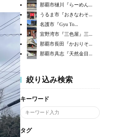
那覇市樋川『らーめん...
うるま市『おきなわそ...
名護市『Gyu To...
宜野湾市『三色屋』三...
那覇市長田『かおりそ...
那覇市具志『天然金目...
絞り込み検索
キーワード
タグ