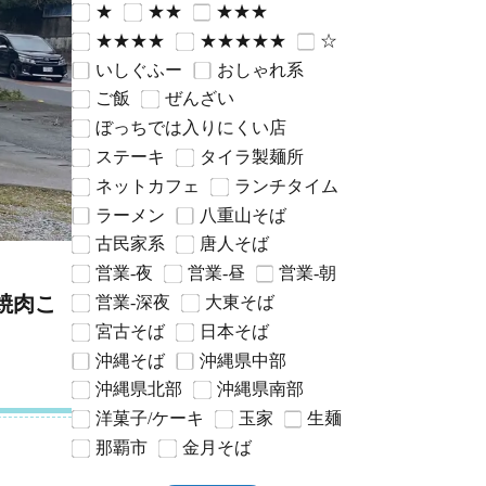
★
★★
★★★
★★★★
★★★★★
☆
いしぐふー
おしゃれ系
ご飯
ぜんざい
ぼっちでは入りにくい店
ステーキ
タイラ製麺所
ネットカフェ
ランチタイム
ラーメン
八重山そば
古民家系
唐人そば
営業-夜
営業-昼
営業-朝
焼肉こ
営業-深夜
大東そば
宮古そば
日本そば
沖縄そば
沖縄県中部
沖縄県北部
沖縄県南部
洋菓子/ケーキ
玉家
生麺
那覇市
金月そば