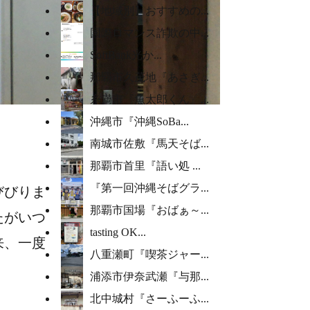
【地域別】おすすめの...
国際ロマンス詐欺の中...
SoftBank光か...
那覇市久茂地『あさぎ...
糸満市『魚太郎くん』...
沖縄市『沖縄SoBa...
南城市佐敷『馬天そば...
那覇市首里『語い処 ...
『第一回沖縄そばグラ...
びびりま
那覇市国場『おばぁ～...
たがいつ
tasting OK...
来、一度
八重瀬町『喫茶ジャー...
浦添市伊奈武瀬『与那...
北中城村『さーふーふ...