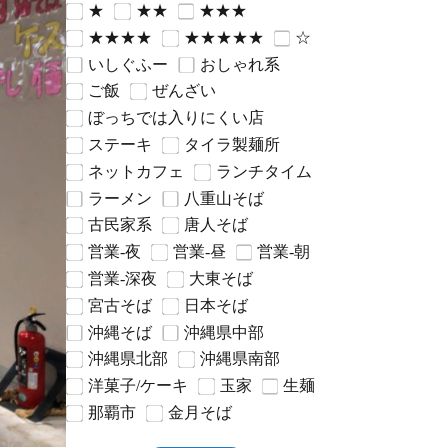
★
★★
★★★
★★★★
★★★★★
☆
いしぐふー
おしゃれ系
ご飯
ぜんざい
ぼっちでは入りにくい店
ステーキ
タイラ製麺所
ネットカフェ
ランチタイム
ラーメン
八重山そば
古民家系
唐人そば
営業-夜
営業-昼
営業-朝
営業-深夜
大東そば
宮古そば
日本そば
沖縄そば
沖縄県中部
沖縄県北部
沖縄県南部
洋菓子/ケーキ
玉家
生麺
那覇市
金月そば