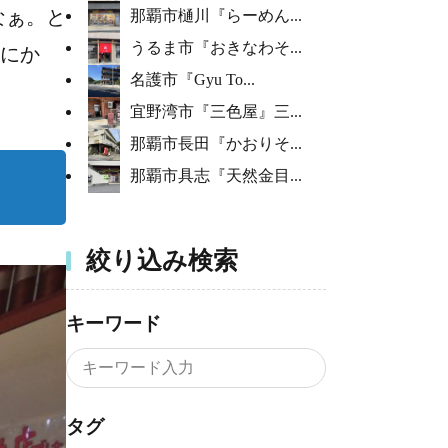
なぁ。と
那覇市樋川『らーめん...
うるま市『おきなわそ...
とにか
名護市『Gyu To...
宜野湾市『三色屋』三...
那覇市長田『かおりそ...
那覇市具志『天然金目...
絞り込み検索
キーワード
タグ