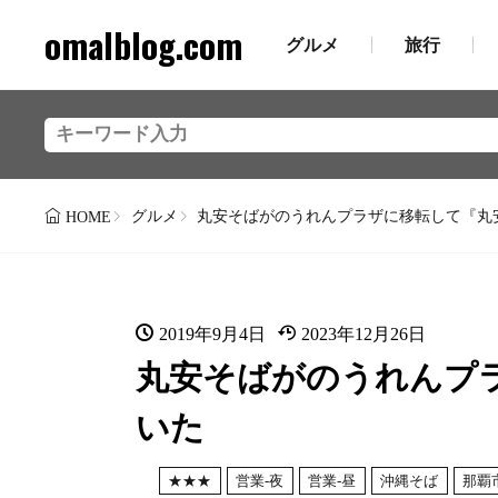
omalblog.com
グルメ
旅行
グルメ
丸安そばがのうれんプラザに移転して『丸
HOME
2019年9月4日
2023年12月26日
丸安そばがのうれんプ
いた
★★★
営業-夜
営業-昼
沖縄そば
那覇