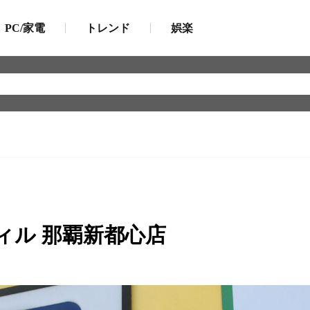
PC/家電
トレンド
娯楽
ィル 那覇新都心店