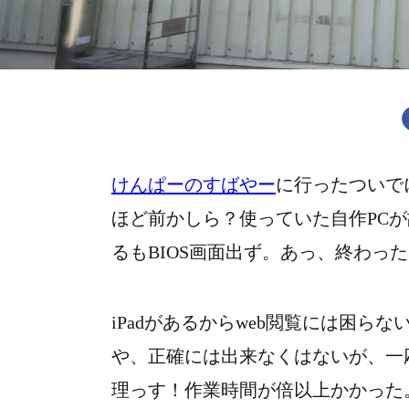
けんぱーのすばやー
に行ったついで
ほど前かしら？使っていた自作PC
るもBIOS画面出ず。あっ、終わっ
iPadがあるからweb閲覧には困
や、正確には出来なくはないが、一応
理っす！作業時間が倍以上かかった。