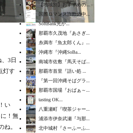
【地域別】おすすめの...
国際ロマンス詐欺の中...
SoftBank光か...
那覇市久茂地『あさぎ...
糸満市『魚太郎くん』...
沖縄市『沖縄SoBa...
、3日
南城市佐敷『馬天そば...
点灯す
那覇市首里『語い処 ...
『第一回沖縄そばグラ...
那覇市国場『おばぁ～...
tasting OK...
！い
八重瀬町『喫茶ジャー...
常に！無
浦添市伊奈武瀬『与那...
のね。
北中城村『さーふーふ...