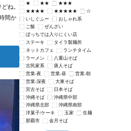
★
★★
★★★
けどね。
★★★★
★★★★★
☆
時間か
いしぐふー
おしゃれ系
ご飯
ぜんざい
ぼっちでは入りにくい店
ステーキ
タイラ製麺所
ネットカフェ
ランチタイム
ラーメン
八重山そば
古民家系
唐人そば
営業-夜
営業-昼
営業-朝
営業-深夜
大東そば
宮古そば
日本そば
沖縄そば
沖縄県中部
沖縄県北部
沖縄県南部
洋菓子/ケーキ
玉家
生麺
那覇市
金月そば