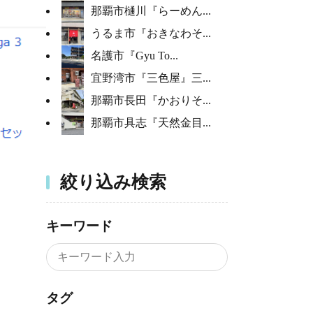
那覇市樋川『らーめん...
うるま市『おきなわそ...
名護市『Gyu To...
宜野湾市『三色屋』三...
那覇市長田『かおりそ...
那覇市具志『天然金目...
絞り込み検索
キーワード
タグ