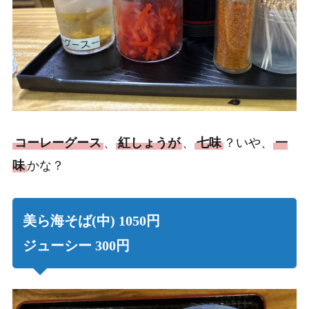
コーレーグース
、
紅しょうが
、
七味
？いや、
一
味
かな？
美ら海そば(中) 1050円
ジューシー 300円