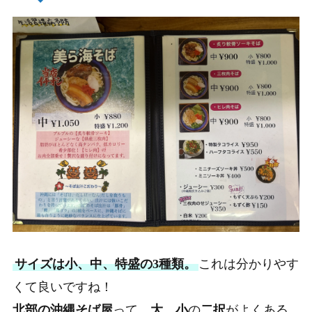
サイズは小、中、特盛
の3種類。
これは分かりやす
くて良いですね！
北部の沖縄そば屋
って、
大
、
小
の
二択
がよくある