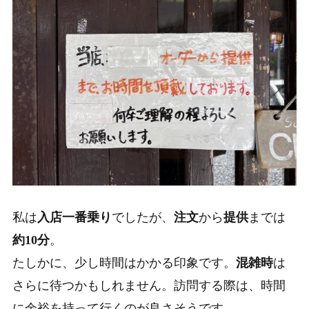
私は
入店一番乗り
でしたが、
注文
から
提供
までは
約10分
。
たしかに、少し時間はかかる印象です。
混雑時
は
さらに待つかもしれません。訪問する際は、時間
に余裕を持って行くのが良さそうです。