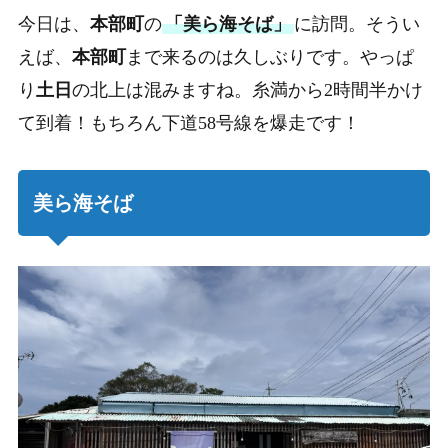
今日は、
本部町
の
「美ら海そば」
に訪問。そうい
えば、
本部町
まで来るのは久しぶりです。やっぱ
り
土日
の北上は混みますね。糸満から2時間半かけ
て到着！もちろん下道58号線を爆走です！
美ら海そば