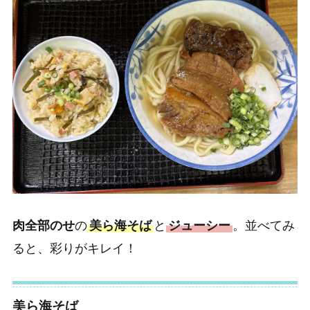
肉全部のせ
の
美ら海そば
と
ジューシー
。並べてみ
ると、彩りがキレイ！
美ら海そば