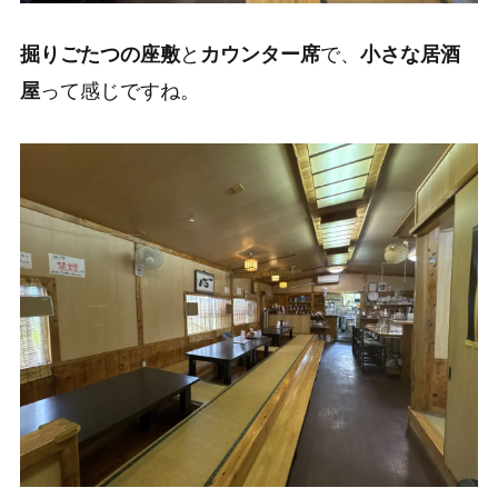
掘りごたつの座敷
と
カウンター席
で、
小さな居酒
屋
って感じですね。