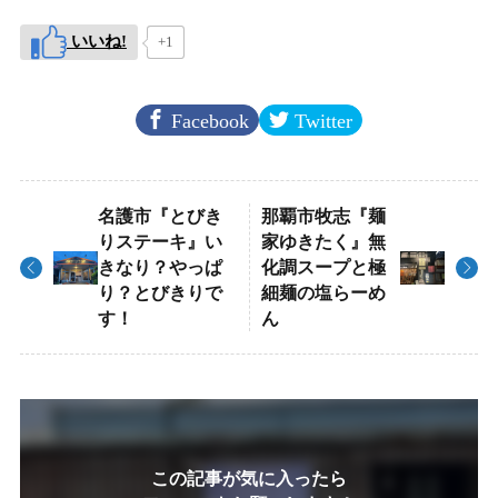
いいね!
+1
Facebook
Twitter
名護市『とびき
那覇市牧志『麺
りステーキ』い
家ゆきたく』無
きなり？やっぱ
化調スープと極
り？とびきりで
細麺の塩らーめ
す！
ん
この記事が気に入ったら