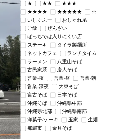
★
★★
★★★
★★★★
★★★★★
☆
いしぐふー
おしゃれ系
ご飯
ぜんざい
ぼっちでは入りにくい店
ステーキ
タイラ製麺所
ネットカフェ
ランチタイム
ラーメン
八重山そば
古民家系
唐人そば
営業-夜
営業-昼
営業-朝
営業-深夜
大東そば
宮古そば
日本そば
沖縄そば
沖縄県中部
沖縄県北部
沖縄県南部
洋菓子/ケーキ
玉家
生麺
那覇市
金月そば