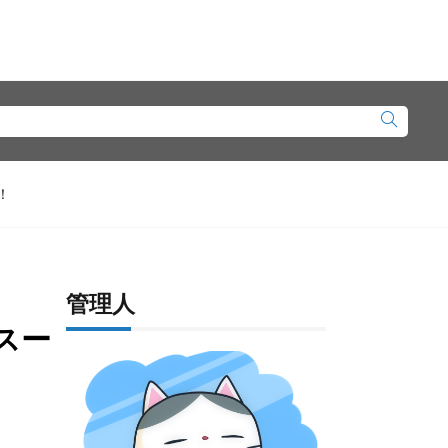
！
管理人
スー