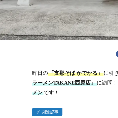
昨日の
「支那そば かでかる」
に引
ラーメンTAKANE西原店」
に訪問！
メン
です！
関連記事