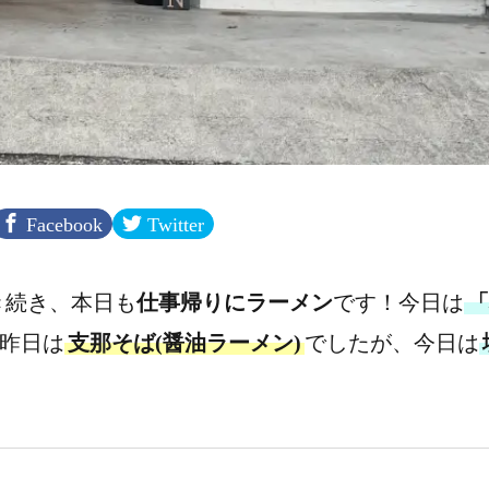
Facebook
Twitter
き続き、本日も
仕事帰りにラーメン
です！今日は
「
昨日は
支那そば(醤油ラーメン)
でしたが、今日は