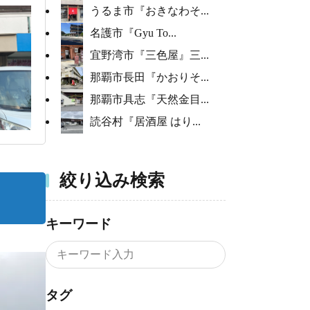
うるま市『おきなわそ...
名護市『Gyu To...
宜野湾市『三色屋』三...
那覇市長田『かおりそ...
那覇市具志『天然金目...
読谷村『居酒屋 はり...
絞り込み検索
キーワード
タグ