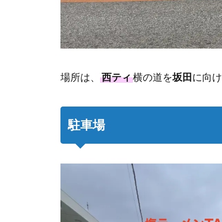
場所は、
西ティ
横の道を
坂田
に向け
駐車場