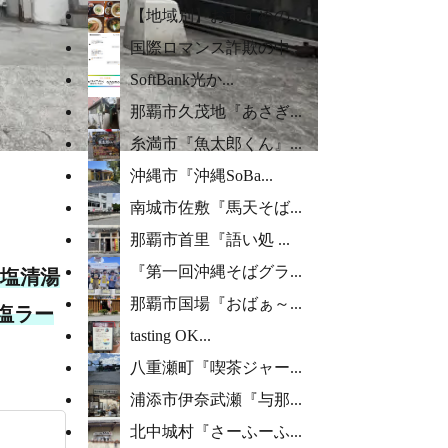
【地域別】おすすめの...
国際ロマンス詐欺の中...
SoftBank光か...
那覇市久茂地『あさぎ...
糸満市『魚太郎くん』...
沖縄市『沖縄SoBa...
南城市佐敷『馬天そば...
那覇市首里『語い処 ...
『第一回沖縄そばグラ...
塩清湯
那覇市国場『おばぁ～...
塩ラー
tasting OK...
八重瀬町『喫茶ジャー...
浦添市伊奈武瀬『与那...
北中城村『さーふーふ...