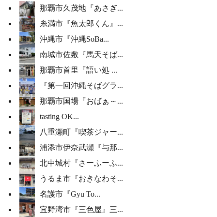
那覇市久茂地『あさぎ...
糸満市『魚太郎くん』...
沖縄市『沖縄SoBa...
南城市佐敷『馬天そば...
那覇市首里『語い処 ...
『第一回沖縄そばグラ...
那覇市国場『おばぁ～...
tasting OK...
八重瀬町『喫茶ジャー...
浦添市伊奈武瀬『与那...
北中城村『さーふーふ...
うるま市『おきなわそ...
名護市『Gyu To...
宜野湾市『三色屋』三...