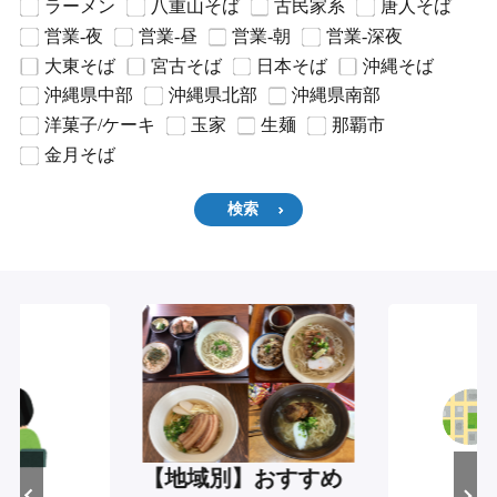
ラーメン
八重山そば
古民家系
唐人そば
営業-夜
営業-昼
営業-朝
営業-深夜
大東そば
宮古そば
日本そば
沖縄そば
沖縄県中部
沖縄県北部
沖縄県南部
洋菓子/ケーキ
玉家
生麺
那覇市
金月そば
検索
【地域別】おすすめ