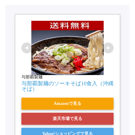
与那覇製麺
与那覇製麺のソーキそば10食入（沖縄
そば）
Amazonで見る
楽天市場で見る
Yahoo!ショッピングで見る