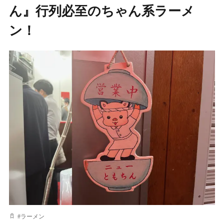
ん』行列必至のちゃん系ラーメ
ン！
#
ラーメン