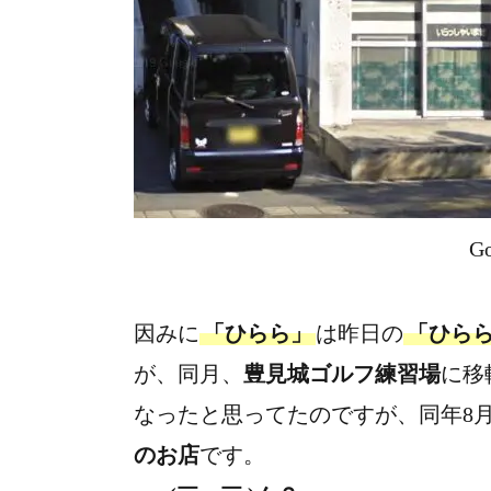
G
因みに
「ひらら」
は昨日の
「ひら
が、同月、
豊見城ゴルフ練習場
に移
なったと思ってたのですが、同年8
のお店
です。