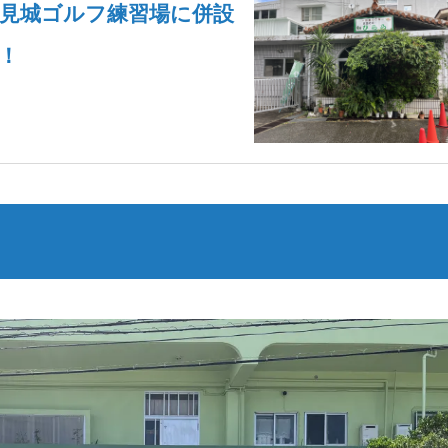
豊見城ゴルフ練習場に併設
！