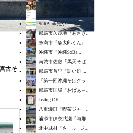
【地域別】おすすめの...
国際ロマンス詐欺の中...
SoftBank光か...
那覇市久茂地『あさぎ...
糸満市『魚太郎くん』...
沖縄市『沖縄SoBa...
南城市佐敷『馬天そば...
宮古そ
那覇市首里『語い処 ...
『第一回沖縄そばグラ...
那覇市国場『おばぁ～...
tasting OK...
八重瀬町『喫茶ジャー...
浦添市伊奈武瀬『与那...
北中城村『さーふーふ...