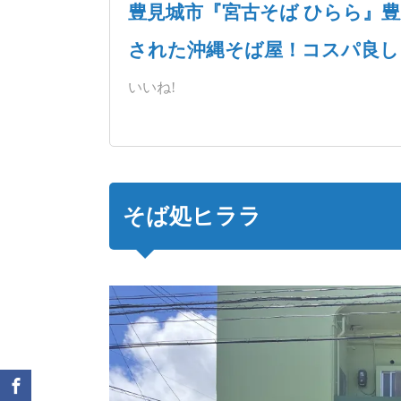
豊見城市『宮古そば ひらら』
された沖縄そば屋！コスパ良し
いいね!
そば処ヒララ