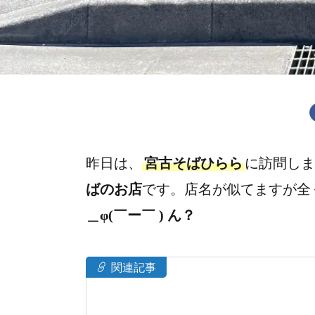
昨日は、
宮古そばひらら
に訪問しま
ばのお店
です。店名が似てますが全
＿φ(￣ー￣ ) ん？
関連記事