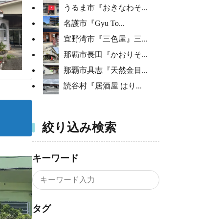
うるま市『おきなわそ...
名護市『Gyu To...
宜野湾市『三色屋』三...
那覇市長田『かおりそ...
那覇市具志『天然金目...
読谷村『居酒屋 はり...
絞り込み検索
キーワード
タグ