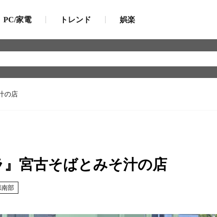
PC/家電
トレンド
娯楽
汁の店
ラ』宮古そばとみそ汁の店
県南部