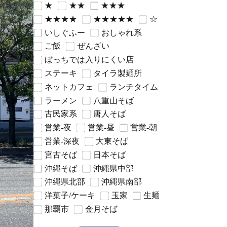
★
★★
★★★
★★★★
★★★★★
☆
いしぐふー
おしゃれ系
ご飯
ぜんざい
ぼっちでは入りにくい店
ステーキ
タイラ製麺所
ネットカフェ
ランチタイム
ラーメン
八重山そば
古民家系
唐人そば
営業-夜
営業-昼
営業-朝
営業-深夜
大東そば
宮古そば
日本そば
沖縄そば
沖縄県中部
沖縄県北部
沖縄県南部
洋菓子/ケーキ
玉家
生麺
那覇市
金月そば