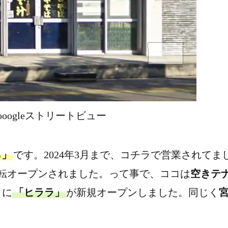
ooogleストリートビュー
ら」
です。2024年3月まで、コチラで営業されてま
転オープンされました。って事で、ココは
空きテ
月に
「ヒララ」
が新規オープンしました。同じく