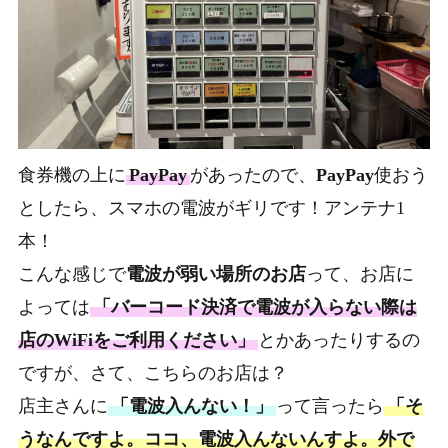
食券機の上に
PayPay
があったので、
PayPay
使おう
としたら、スマホの電波がギリです！アンテナ1
本！
こんな感じで
電波が弱い場所のお店
って、お店に
よっては
「バーコード決済で電波が入らない際は
店のWiFiをご利用ください」
とかあったりするの
ですが、さて、こちらのお店は？
店主さんに
「電波入んない！」
って言ったら
「そ
うなんですよ。ココ、電波入んないんすよ。外で