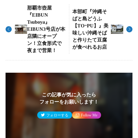
那覇市壺屋
本部町『沖縄そ
『EIBUN
ばと島どうふ
Tsuboya』
【TOｰPU】』美
EIBUN3号店が本
味しい沖縄そば
店隣にオープ
と作りたて豆腐
ン！立食形式で
が食べれるお店
夜まで営業！
この記事が気に入ったら
フォローをお願いします！
フォローする
Follow Me