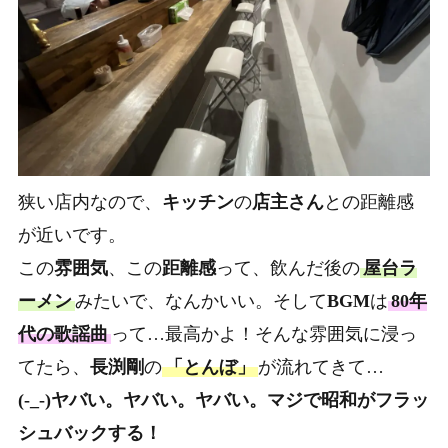
狭い店内なので、
キッチン
の
店主さん
との距離感
が近いです。
この
雰囲気
、この
距離感
って、飲んだ後の
屋台ラ
ーメン
みたいで、なんかいい。そして
BGM
は
80年
代
の
歌謡曲
って…最高かよ！そんな雰囲気に浸っ
てたら、
長渕剛
の
「とんぼ」
が流れてきて…
(-_-)ヤバい。ヤバい。ヤバい。マジで昭和がフラッ
シュバックする！