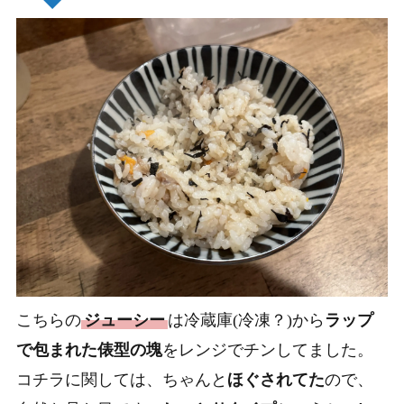
こちらの
ジューシー
は冷蔵庫(冷凍？)から
ラップ
で包まれた俵型の塊
をレンジでチンしてました。
コチラに関しては、ちゃんと
ほぐされてた
ので、