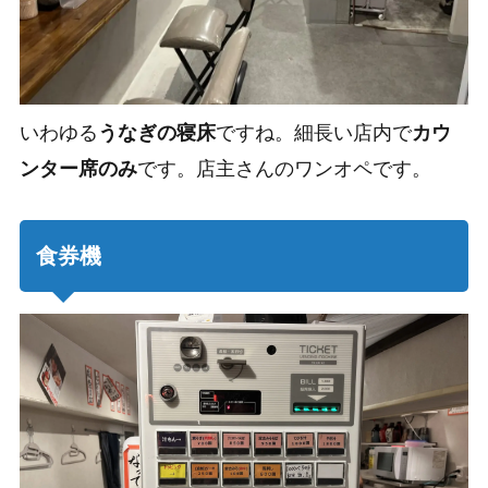
いわゆる
うなぎの寝床
ですね。細長い店内で
カウ
ンター席のみ
です。店主さんのワンオペです。
食券機