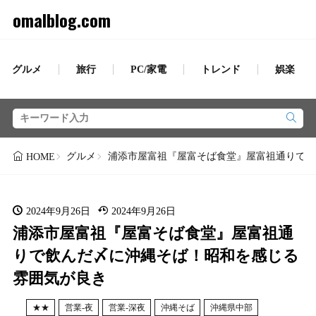
omalblog.com
グルメ
旅行
PC/家電
トレンド
娯楽
グルメ
浦添市屋富祖『屋富そば食堂』屋富祖通りで飲
HOME
2024年9月26日
2024年9月26日
浦添市屋富祖『屋富そば食堂』屋富祖通
りで飲んだ〆に沖縄そば！昭和を感じる
雰囲気が良き
★★
営業-夜
営業-深夜
沖縄そば
沖縄県中部