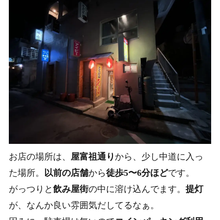
お店の場所は、
屋富祖通り
から、少し中道に入っ
た場所。
以前の店舗
から
徒歩5〜6分ほど
です。
がっつりと
飲み屋街
の中に溶け込んでます。
提灯
が、なんか良い雰囲気だしてるなぁ。