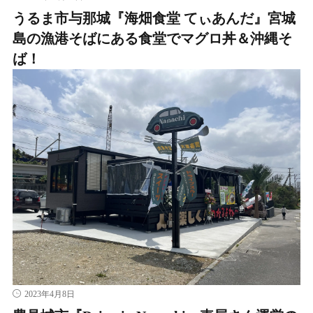
うるま市与那城『海畑食堂 てぃあんだ』宮城
島の漁港そばにある食堂でマグロ丼＆沖縄そ
ば！
2023年4月8日