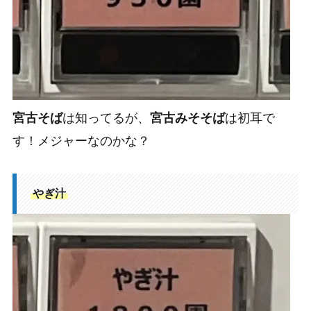
宮古そば
は知ってるが、
宮古みそそば
は初耳で
す！メジャーなのかな？
やぎ汁