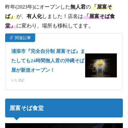
昨年(2023年)にオープンした
無人君
の
「屋富そ
ば」
が、
有人化
しました！店名は
「屋富そば食
堂」
に変わり、場所も移転してます。
関連記事
浦添市『完全自分制 屋富そば』ま
たしても24時間無人君の沖縄そば
屋が新規オープン！
いいね!
屋富そば食堂