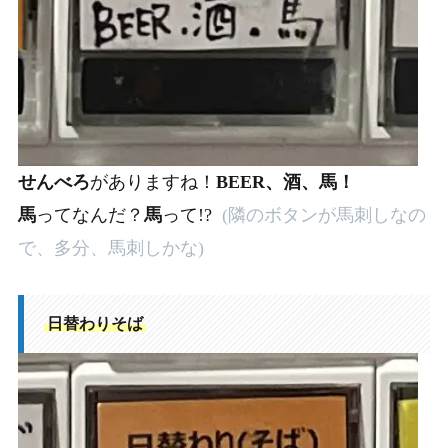
せんべろ
がありますね！
BEER、酒、馬！
馬
ってなんだ？
馬
って!?
(隣のボタンが馬刺しなの
で、多分、馬刺しかな)
日替わりそば