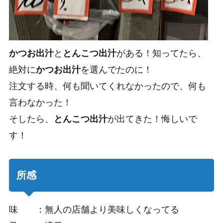
かつお出汁
と
とんこつ出汁
がある！知ってたら、
絶対に
かつお出汁
を選んでたのに！
注文する時、何も聞いてくれなかったので、何も
言わなかった！
そしたら、
とんこつ出汁
が出てきた！悔しいで
す！
所感
味 ：無人の店舗より美味しくなってる