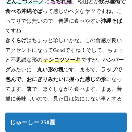
とんこつスープ
に
ちぢれ麺
。松山とか
飲み屋街で
食べる沖縄そば
って感じのベタなヤツですね。こ
ってりでは無いので、普通に食べやすい
沖縄そば
ですね。
きくらげ
はちょっと珍しいかな。この食感が良い
アクセントになってGoodですね！そして、ちょっ
と不思議な形の
ナンコツソーキ
ですが、
ハンバー
グ
みたいに、
丸い形の塊
です。まるで、
ラップで
包んで、おにぎりみたいに握った感じの形
になっ
てます。
箸
で、ほぐしながら食べます。まぁ、普
通に美味しいので、見た目は気にしない事とする
じゅーしー 250園