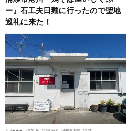
ー』石工夫日麺に行ったので聖地
巡礼に来た！
#
★★★
#
営業-昼
#
沖縄そば
#
沖縄県中部
#
生麺