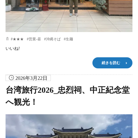
#
★★★
#
営業-昼
#
沖縄そば
#
生麺
いいね!
続きを読む
2026年3月22日
台湾旅行2026_忠烈祠、中正紀念堂
へ観光！