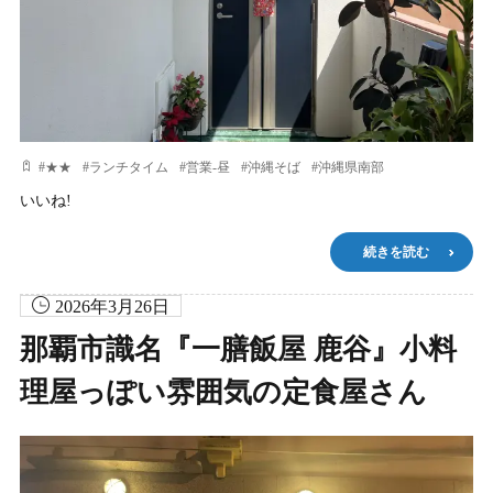
#
★★
#
ランチタイム
#
営業-昼
#
沖縄そば
#
沖縄県南部
いいね!
続きを読む
2026年3月26日
那覇市識名『一膳飯屋 鹿谷』小料
理屋っぽい雰囲気の定食屋さん