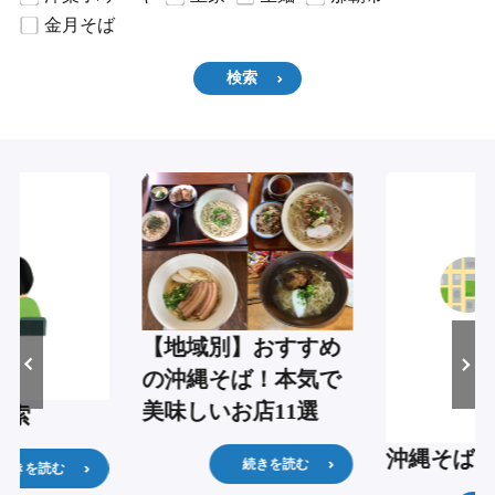
金月そば
検索
【地域別】おすすめ
の沖縄そば！本気で
美味しいお店11選
検索
沖縄そば
続きを読む
続きを読む