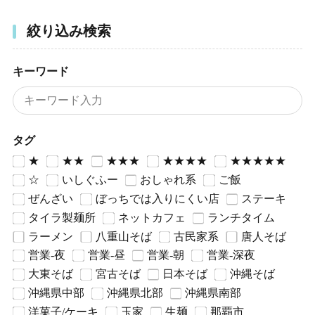
絞り込み検索
キーワード
タグ
★
★★
★★★
★★★★
★★★★★
☆
いしぐふー
おしゃれ系
ご飯
ぜんざい
ぼっちでは入りにくい店
ステーキ
タイラ製麺所
ネットカフェ
ランチタイム
ラーメン
八重山そば
古民家系
唐人そば
営業-夜
営業-昼
営業-朝
営業-深夜
大東そば
宮古そば
日本そば
沖縄そば
沖縄県中部
沖縄県北部
沖縄県南部
洋菓子/ケーキ
玉家
生麺
那覇市