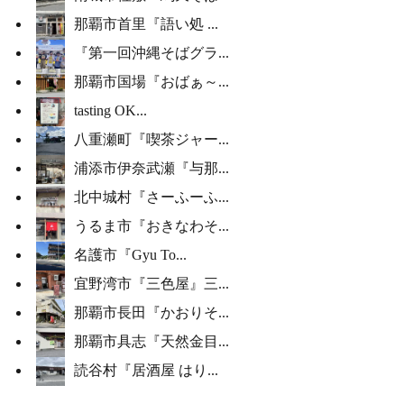
那覇市首里『語い処 ...
『第一回沖縄そばグラ...
那覇市国場『おばぁ～...
tasting OK...
八重瀬町『喫茶ジャー...
浦添市伊奈武瀬『与那...
北中城村『さーふーふ...
うるま市『おきなわそ...
名護市『Gyu To...
宜野湾市『三色屋』三...
那覇市長田『かおりそ...
那覇市具志『天然金目...
読谷村『居酒屋 はり...