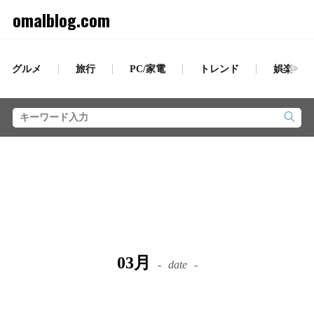
omalblog.com
グルメ
旅行
PC/家電
トレンド
娯楽
03月
date