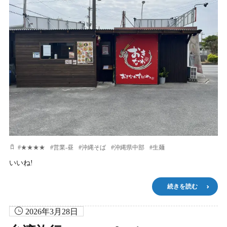
#
★★★★
#
営業-昼
#
沖縄そば
#
沖縄県中部
#
生麺
いいね!
続きを読む
2026年3月28日