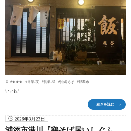
#
★★★
#
営業-夜
#
営業-昼
#
沖縄そば
#
那覇市
いいね!
続きを読む
2026年3月23日
浦添市港川『鶏そば屋いしぐふ