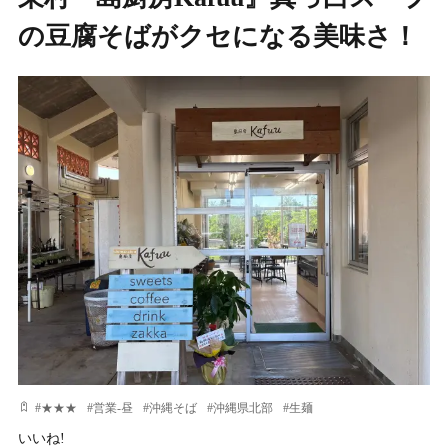
の豆腐そばがクセになる美味さ！
#
★★★
#
営業-昼
#
沖縄そば
#
沖縄県北部
#
生麺
いいね!