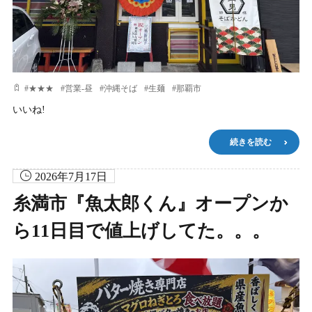
#
★★★
#
営業-昼
#
沖縄そば
#
生麺
#
那覇市
いいね!
続きを読む
2026年7月17日
糸満市『魚太郎くん』オープンか
ら11日目で値上げしてた。。。