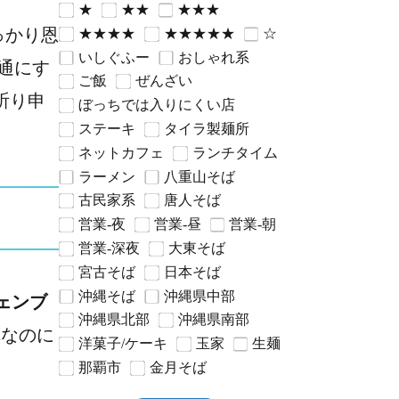
★
★★
★★★
っかり恩
★★★★
★★★★★
☆
いしぐふー
おしゃれ系
通にす
ご飯
ぜんざい
祈り申
ぼっちでは入りにくい店
ステーキ
タイラ製麺所
ネットカフェ
ランチタイム
ラーメン
八重山そば
古民家系
唐人そば
営業-夜
営業-昼
営業-朝
営業-深夜
大東そば
宮古そば
日本そば
沖縄そば
沖縄県中部
ェンブ
沖縄県北部
沖縄県南部
れなのに
洋菓子/ケーキ
玉家
生麺
那覇市
金月そば