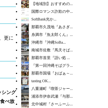
【地域別】おすすめの...
国際ロマンス詐欺の中...
SoftBank光か...
那覇市久茂地『あさぎ...
糸満市『魚太郎くん』...
、更に
沖縄市『沖縄SoBa...
南城市佐敷『馬天そば...
那覇市首里『語い処 ...
『第一回沖縄そばグラ...
那覇市国場『おばぁ～...
tasting OK...
八重瀬町『喫茶ジャー...
ッシング
浦添市伊奈武瀬『与那...
食べ放
北中城村『さーふーふ...