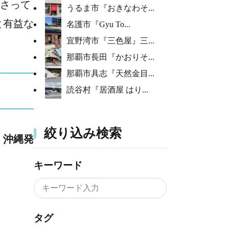
さって
うるま市『おきなわそ...
と有益な
名護市『Gyu To...
宜野湾市『三色屋』三...
那覇市長田『かおりそ...
那覇市具志『天然金目...
読谷村『居酒屋 はり...
絞り込み検索
。
沖縄発
キーワード
タグ