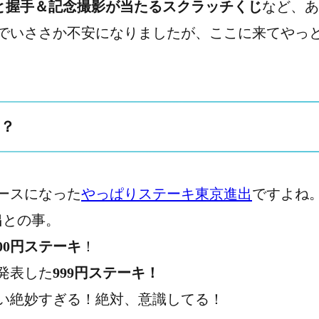
と握手＆記念撮影が当たるスクラッチくじ
など、あ
でいささか不安になりましたが、ここに来てやっ
？
ースになった
やっぱりステーキ東京進出
ですよね
出
との事。
000円ステーキ
！
発表した
999円ステーキ！
い絶妙すぎる！絶対、意識してる！