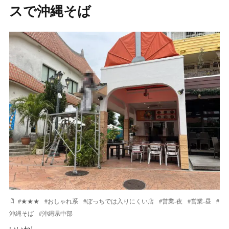
スで沖縄そば
#
★★★
#
おしゃれ系
#
ぼっちでは入りにくい店
#
営業-夜
#
営業-昼
#
沖縄そば
#
沖縄県中部