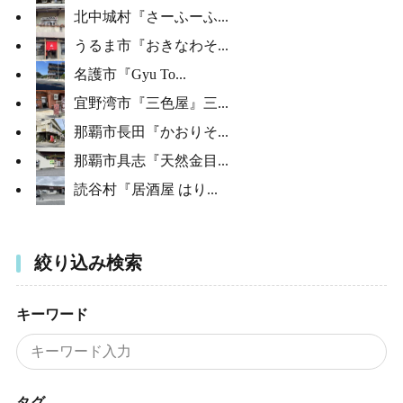
北中城村『さーふーふ...
うるま市『おきなわそ...
名護市『Gyu To...
宜野湾市『三色屋』三...
那覇市長田『かおりそ...
那覇市具志『天然金目...
読谷村『居酒屋 はり...
絞り込み検索
キーワード
タグ