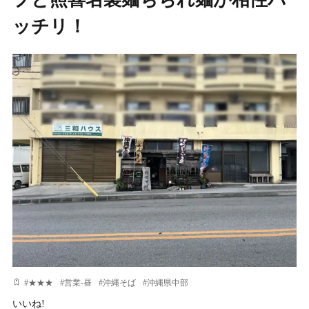
ッチリ！
#
★★★
#
営業-昼
#
沖縄そば
#
沖縄県中部
いいね!