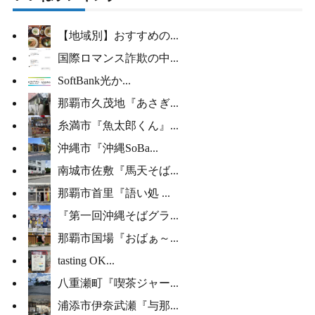
【地域別】おすすめの...
国際ロマンス詐欺の中...
SoftBank光か...
那覇市久茂地『あさぎ...
糸満市『魚太郎くん』...
沖縄市『沖縄SoBa...
南城市佐敷『馬天そば...
那覇市首里『語い処 ...
『第一回沖縄そばグラ...
那覇市国場『おばぁ～...
tasting OK...
八重瀬町『喫茶ジャー...
浦添市伊奈武瀬『与那...