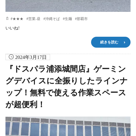
#
★★★
#
営業-昼
#
沖縄そば
#
生麺
#
那覇市
いいね!
続きを読む
2024年3月17日
『ドスパラ浦添城間店』ゲーミン
グデバイスに全振りしたラインナ
ップ！無料で使える作業スペース
が超便利！