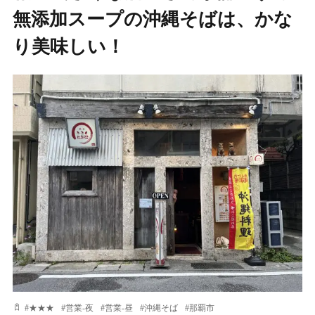
無添加スープの沖縄そばは、かな
り美味しい！
#
★★★
#
営業-夜
#
営業-昼
#
沖縄そば
#
那覇市