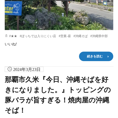
#
★★
#
ぼっちでは入りにくい店
#
営業-昼
#
沖縄そば
#
沖縄県中部
いいね!
続きを読む
2024年3月23日
那覇市久米『今日、沖縄そばを好
きになりました。』トッピングの
豚バラが旨すぎる！焼肉屋の沖縄
そば！