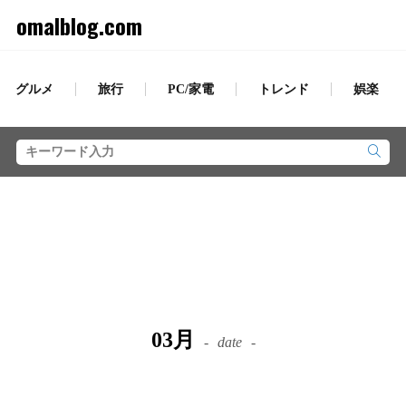
omalblog.com
グルメ
旅行
PC/家電
トレンド
娯楽
03月
date