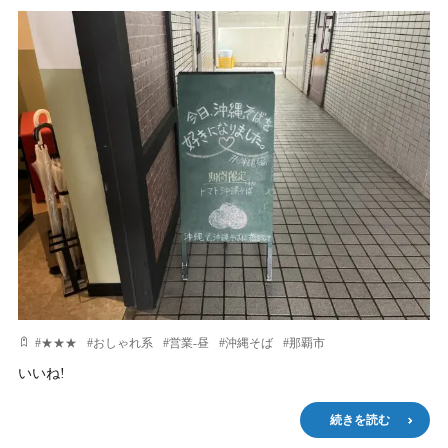
#
★★★
#
おしゃれ系
#
営業-昼
#
沖縄そば
#
那覇市
いいね!
続きを読む