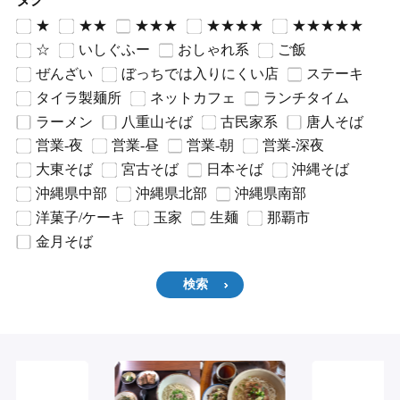
★
★★
★★★
★★★★
★★★★★
☆
いしぐふー
おしゃれ系
ご飯
ぜんざい
ぼっちでは入りにくい店
ステーキ
タイラ製麺所
ネットカフェ
ランチタイム
ラーメン
八重山そば
古民家系
唐人そば
営業-夜
営業-昼
営業-朝
営業-深夜
大東そば
宮古そば
日本そば
沖縄そば
沖縄県中部
沖縄県北部
沖縄県南部
洋菓子/ケーキ
玉家
生麺
那覇市
金月そば
検索