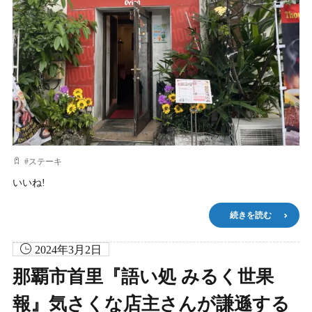
#
ステーキ
いいね!
続きを読む
2024年3月2日
那覇市首里『語い処 みるく世果
報』気さくな店主さんが謙遜する